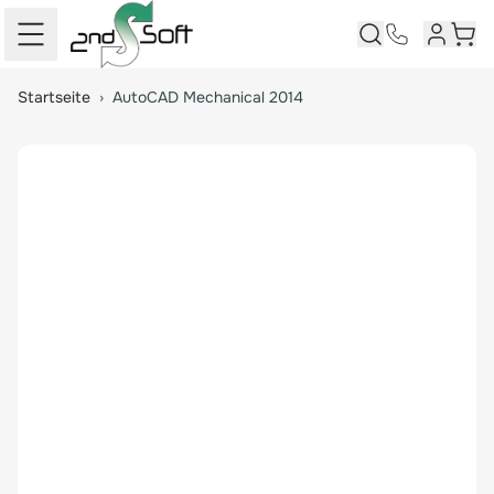
Kundenk
Ware
Springe zum Hauptinhalt
Startseite
›
AutoCAD Mechanical 2014