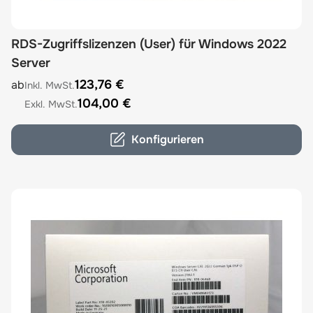
RDS-Zugriffslizenzen (User) für Windows 2022
Server
The price depends on the options chosen on the product
123,76 €
ab
104,00 €
Konfigurieren