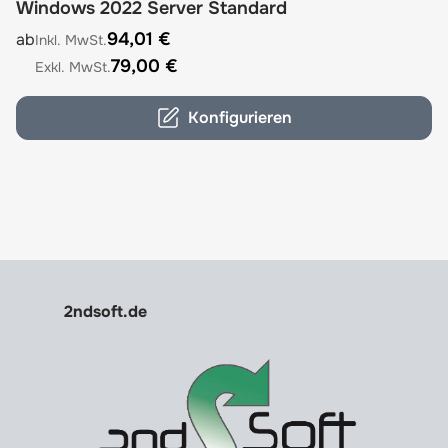
Windows 2022 Server Standard
The price depends on the options chosen on the product
94,01 €
ab
79,00 €
Konfigurieren
2ndsoft.de