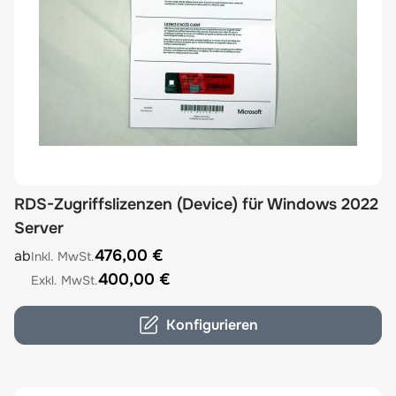
RDS-Zugriffslizenzen (Device) für Windows 2022
Server
The price depends on the options chosen on the product
476,00 €
ab
400,00 €
Konfigurieren