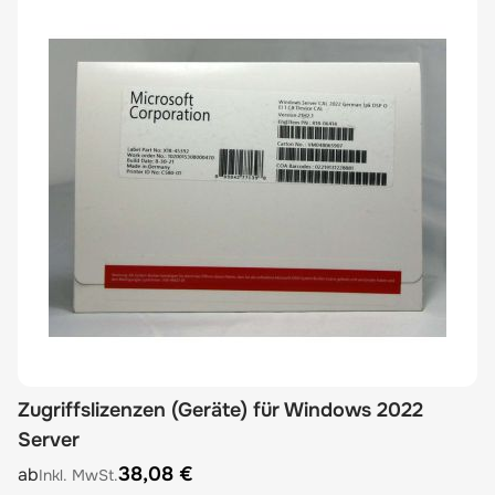
Zugriffslizenzen (Geräte) für Windows 2022
Server
The price depends on the options chosen on the product
38,08 €
ab