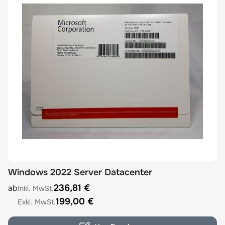
Windows 2022 Server Datacenter
The price depends on the options chosen on the product
236,81 €
ab
199,00 €