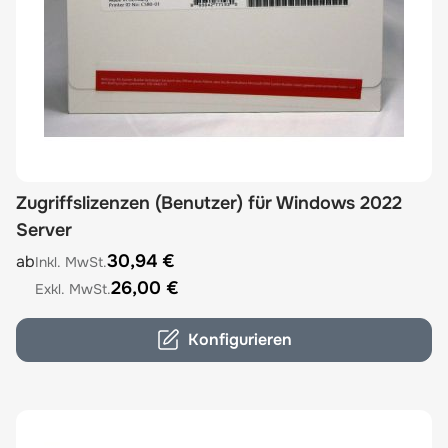
Zugriffslizenzen (Benutzer) für Windows 2022
Server
The price depends on the options chosen on the product
30,94 €
ab
26,00 €
Konfigurieren