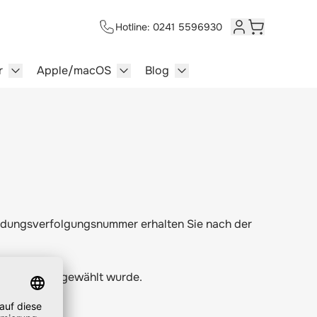
Hotline: 0241 5596930
Kundenkonto
Warenkorb
r
Apple/macOS
Blog
lersysteme category
enu for Multimedia category
Show submenu for Server category
Show submenu for Apple/macOS ca
Show submenu for Blog c
endungsverfolgungsnummer erhalten Sie nach der
 oder PayPal gewählt wurde.