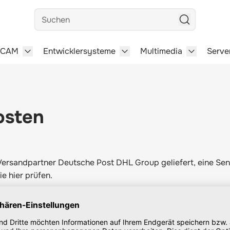
Suchen
/CAM
Entwicklersysteme
Multimedia
Serve
steme category
menu for Büro-Software category
Show submenu for CAD/CAM category
Show submenu for Entwick
Show subm
osten
 Versandpartner Deutsche Post DHL Group geliefert, eine S
Sie
hier
prüfen.
allen keine Versandkosten an, sofern als Bezahlart Vorkasse
he von 10,- Euro an.
er Europäischen Union (EU)