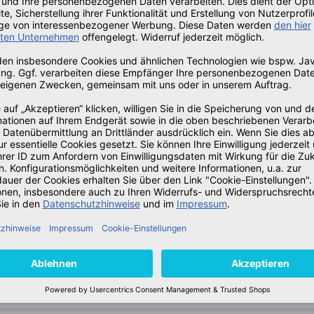
eine Versandkostenpauschale in Höhe von 10,- Euro.
er Europäischen Union (EU)
 etc.) wird eine Versandkostenpauschale in Höhe von 23,- Eur