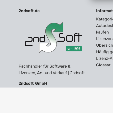
2ndsoft.de
Informa
Kategori
Autodesk
kaufen
Lizenzan
Übersich
Häufig g
Lizenz-A
Glossar
Fachhändler für Software &
Lizenzen, An- und Verkauf | 2ndsoft
2ndsoft GmbH
© 2026 2ndsoft GmbH - All rights reserved