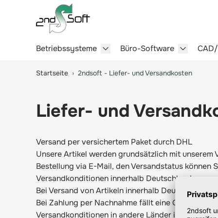
Betriebssysteme
Büro-Software
CAD
Show submenu for Betriebssy
Show sub
Springe zum Hauptinhalt
Startseite
›
2ndsoft - Liefer- und Versandkosten
Liefer- und Versandk
Versand per versichertem Paket durch DHL
Unsere Artikel werden grundsätzlich mit unserem
Bestellung via E-Mail, den Versandstatus können 
Versandkonditionen innerhalb Deutschlands
Bei Versand von Artikeln innerhalb Deutschlands f
Bei Zahlung per Nachnahme fällt eine Gebühr in Hö
Versandkonditionen in andere Länder innerhalb d