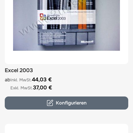
Excel 2003
The price depends on the options chosen on the product
44,03 €
ab
37,00 €
Konfigurieren