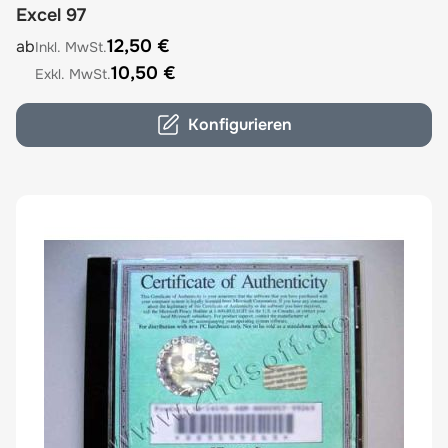
Excel 97
The price depends on the options chosen on the product
12,50 €
ab
10,50 €
Konfigurieren