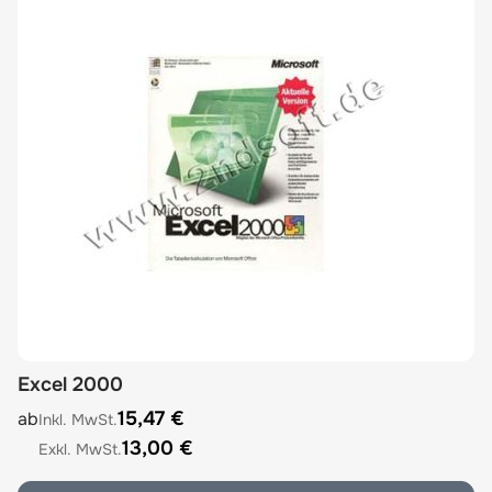
Excel 2000
The price depends on the options chosen on the product
15,47 €
ab
13,00 €