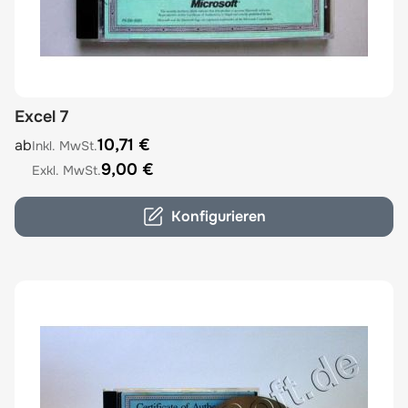
Excel 7
The price depends on the options chosen on the product
10,71 €
ab
9,00 €
Konfigurieren