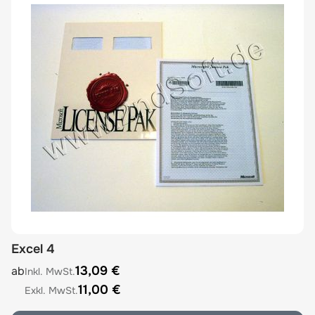
Excel 4
The price depends on the options chosen on the product
13,09 €
ab
11,00 €