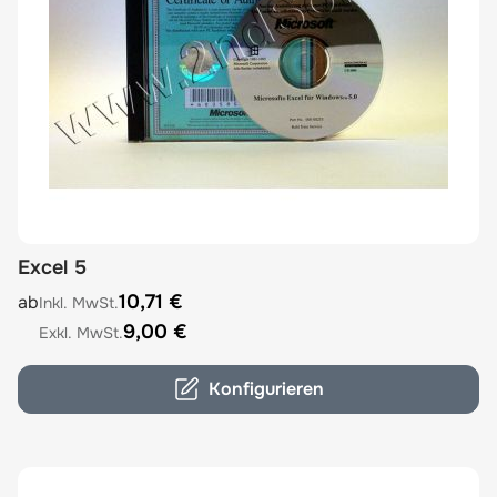
Excel 5
The price depends on the options chosen on the product
10,71 €
ab
9,00 €
Konfigurieren