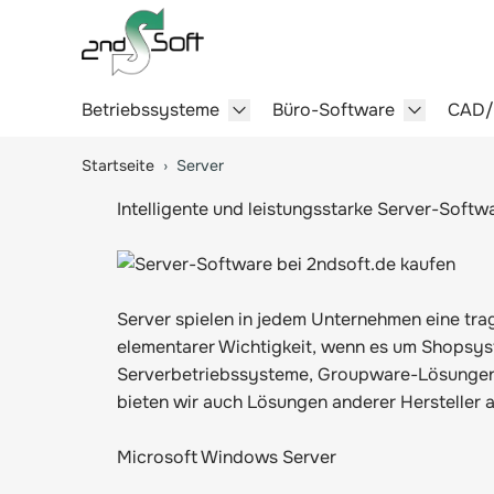
Betriebssysteme
Büro-Software
CAD
Show submenu for Betriebssy
Show sub
Springe zum Hauptinhalt
Startseite
›
Server
Intelligente und leistungsstarke Server-Softw
Server spielen in jedem Unternehmen eine trag
elementarer Wichtigkeit, wenn es um Shopsys
Serverbetriebssysteme, Groupware-Lösungen,
bieten wir auch Lösungen anderer Hersteller a
Microsoft Windows Server