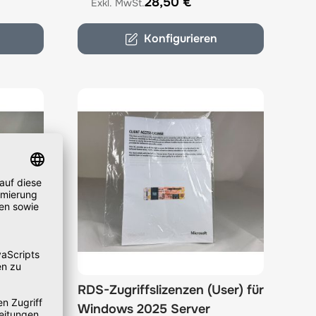
28,50 €
Konfigurieren
evice)
RDS-Zugriffslizenzen (User) für
er
Windows 2025 Server