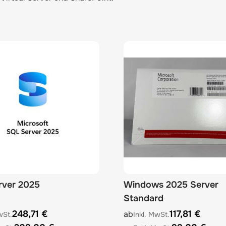
rver 2025
Windows 2025 Server
Standard
e depends on the options chosen on the product page
The price depends on the 
248,71 €
117,81 €
ab