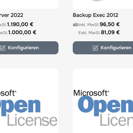
rver 2022
Backup Exec 2012
e depends on the options chosen on the product page
The price depends on the 
1.190,00 €
96,50 €
ab
1.000,00 €
81,09 €
Konfigurieren
Konfigurieren