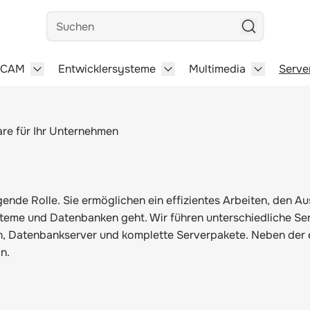
Suchen
/CAM
Entwicklersysteme
Multimedia
Serve
steme category
menu for Büro-Software category
Show submenu for CAD/CAM category
Show submenu for Entwick
Show subm
are für Ihr Unternehmen
ende Rolle. Sie ermöglichen ein effizientes Arbeiten, den A
teme und Datenbanken geht. Wir führen unterschiedliche Se
 Datenbankserver und komplette Serverpakete. Neben der e
n.