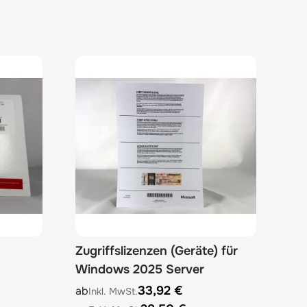
Zugriffslizenzen (Geräte) für
Windows 2025 Server
options chosen on the product page
The price depends on the options chosen on 
33,92 €
ab