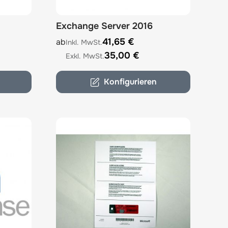
Exchange Server 2016
options chosen on the product page
The price depends on the options chosen on 
41,65 €
ab
35,00 €
Konfigurieren