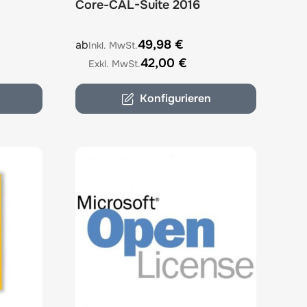
Core-CAL-Suite 2016
options chosen on the product page
The price depends on the options chosen on 
49,98 €
ab
42,00 €
Konfigurieren