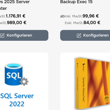
s 2025 Server
Backup Exec 15
ter
The price depends on the 
e depends on the options chosen on the product page
1.176,91 €
99,96 €
ab
989,00 €
84,00 €
Konfigurieren
Konfigurieren