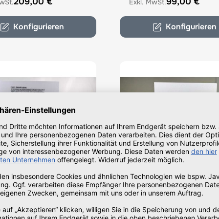
209,00 €
99,00 €
Konfigurieren
Konfigurieren
lizenzen (Benutzer) für
RDS-Zugriffslizenzen (D
s 2025 Server
für Windows 2025 Serv