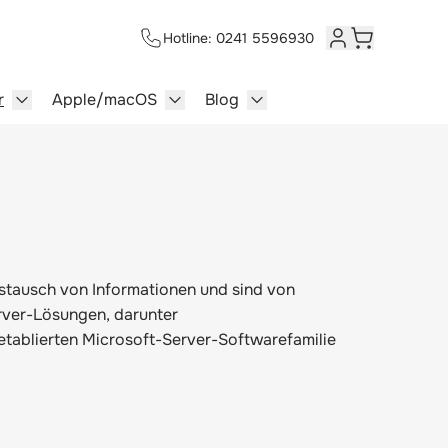
Hotline: 0241 5596930
Kundenkonto
Warenkorb
r
Apple/macOS
Blog
lersysteme category
enu for Multimedia category
Show submenu for Server category
Show submenu for Apple/macOS ca
Show submenu for Blog c
ustausch von Informationen und sind von
rver-Lösungen, darunter
tablierten Microsoft-Server-Softwarefamilie