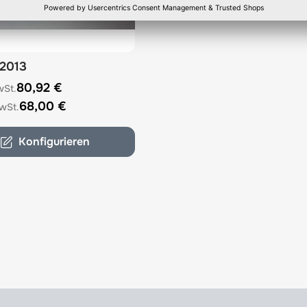
 2013
e depends on the options chosen on the product page
80,92 €
68,00 €
Konfigurieren