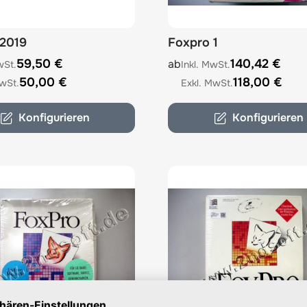
 2019
Foxpro 1
e depends on the options chosen on the product page
The price depends on the 
59,50 €
140,42 €
ab
50,00 €
118,00 €
Konfigurieren
Konfigurieren