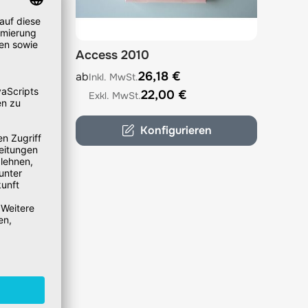
Kit
Access 2010
options chosen on the product page
The price depends on the options chosen on 
26,18 €
ab
22,00 €
Konfigurieren