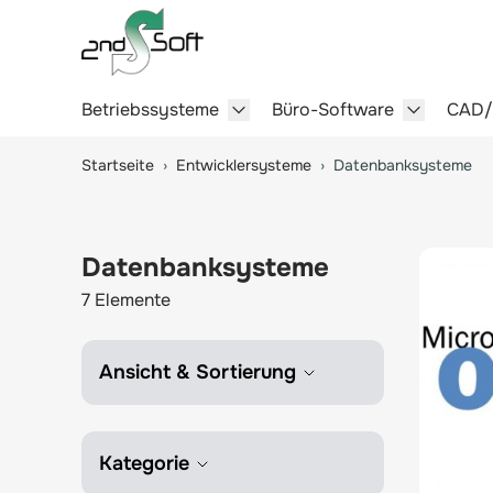
Betriebssysteme
Büro-Software
CAD
Show submenu for Betriebssy
Show sub
Springe zum Hauptinhalt
Startseite
›
Entwicklersysteme
›
Datenbanksysteme
Datenbanksysteme
7
Elemente
Ansicht & Sortierung
Kategorie