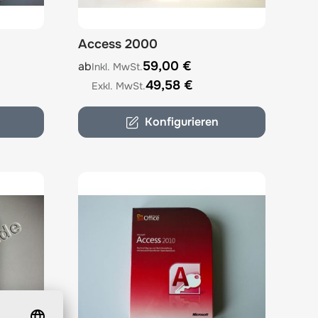
Access 2000
options chosen on the product page
The price depends on the options chosen on 
59,00 €
ab
49,58 €
Konfigurieren