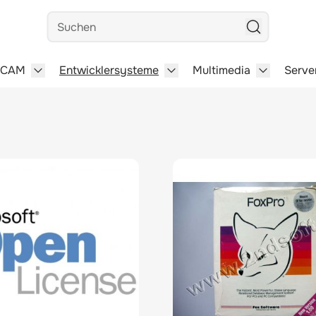
Suchen
/CAM
Entwicklersysteme
Multimedia
Serve
steme category
menu for Büro-Software category
Show submenu for CAD/CAM category
Show submenu for Entwick
Show subm