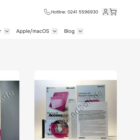
Hotline: 0241 5596930
Kundenkonto
Warenkorb
r
Apple/macOS
Blog
lersysteme category
enu for Multimedia category
Show submenu for Server category
Show submenu for Apple/macOS ca
Show submenu for Blog c