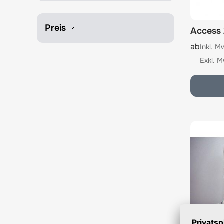
Preis
Access
The pric
ab