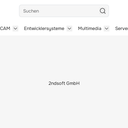
Suchen
/CAM
Entwicklersysteme
Multimedia
Serve
steme category
menu for Büro-Software category
Show submenu for CAD/CAM category
Show submenu for Entwick
Show subm
2ndsoft GmbH