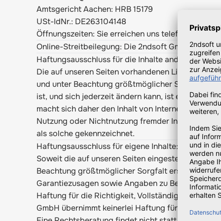
Amtsgericht Aachen: HRB 15179
USt-IdNr.: DE263104148
Öffnungszeiten: Sie erreichen uns telefonisch Mo. -
Online-Streitbeilegung: Die 2ndsoft GmbH ist nicht
Haftungsausschluss für die Inhalte anderer Anbiet
Die auf unseren Seiten vorhandenen Links zu den
und unter Beachtung größtmöglicher Sorgfalt erstel
ist, und sich jederzeit ändern kann, ist eine stetig
macht sich daher den Inhalt von Internet-Seiten Dri
Nutzung oder Nichtnutzung fremder Inhalte haftet 
als solche gekennzeichnet.
Haftungsausschluss für eigene Inhalte:
Soweit die auf unseren Seiten eingestellten Inhal
Beachtung größtmöglicher Sorgfalt erstellt. Fehl
Garantiezusagen sowie Angaben zu Beschaffenheit
Haftung für die Richtigkeit, Vollständigkeit und 
GmbH übernimmt keinerlei Haftung für eventuelle 
Eine Rechtsberatung findet nicht statt.