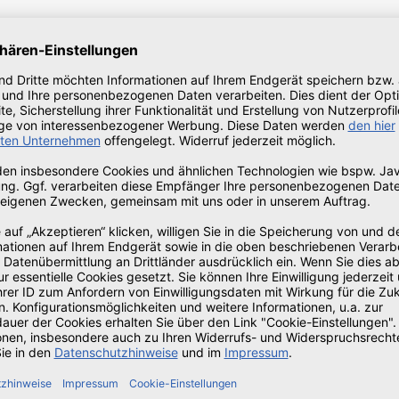
 Fr.: 8:00 - 13:00
 bereit oder verpflichtet, an Streitbeilegungsverfahren vor 
er:
 Inhalten von Internet-Seiten Dritter wurden durch die Fir
lt. Sie vermitteln aber lediglich den Zugang zu fremden Inh
e Einzelfallprüfung sämtlicher Inhalte, auf die ein Link erste
tter, die mit der eigenen Internetpräsenz verlinkt sind, ausd
ausschließlich der jeweilige Anbieter der Seite, auf die ver
te Rechtsvorschriften, Empfehlungen oder Auskünfte enthalt
er im Bearbeitungsvorgang sind dennoch nicht vollständig a
svereinbarungen i.S.v. § 434 Abs. 1 Satz 1 BGB bezüglich d
Aktualität unserer Webseiten trotz sorgfältiger Prüfung dahe
Schäden oder Konsequenzen, die durch direkte oder indirek