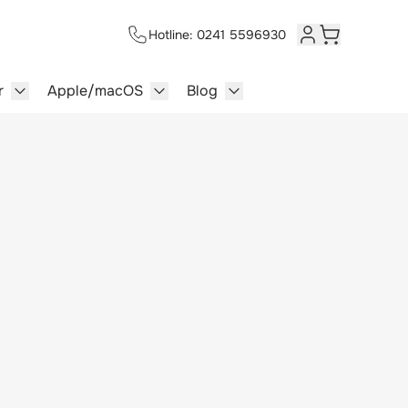
Hotline: 0241 5596930
Kundenkonto
Warenkorb
r
Apple/macOS
Blog
lersysteme category
enu for Multimedia category
Show submenu for Server category
Show submenu for Apple/macOS ca
Show submenu for Blog c