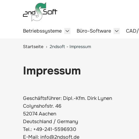
Betriebssysteme
Büro-Software
CAD
Show submenu for Betriebssy
Show sub
Springe zum Hauptinhalt
Startseite
›
2ndsoft - Impressum
Impressum
Geschäftsführer: Dipl.-Kfm. Dirk Lynen
Colynshofstr. 46
52074 Aachen
Deutschland / Germany
Tel.: +49-241-5596930
E-Mail: info@2ndsoft.de