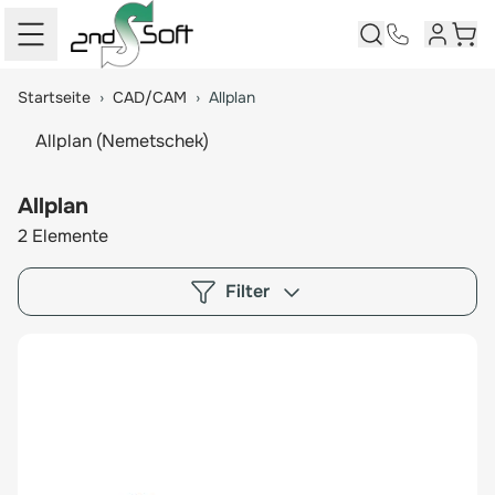
Kundenk
Ware
Springe zum Hauptinhalt
Startseite
›
CAD/CAM
›
Allplan
Allplan (Nemetschek)
Allplan
2
Elemente
Filter