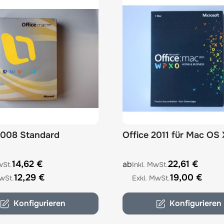
2008 Standard
Office 2011 für Mac OS 
e depends on the options chosen on the product page
The price depends on the 
14,62 €
22,61 €
ab
12,29 €
19,00 €
Konfigurieren
Konfigurieren