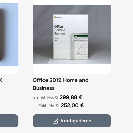
X
Office 2019 Home and
Business
options chosen on the product page
The price depends on the options chosen on 
299,88 €
ab
252,00 €
Konfigurieren