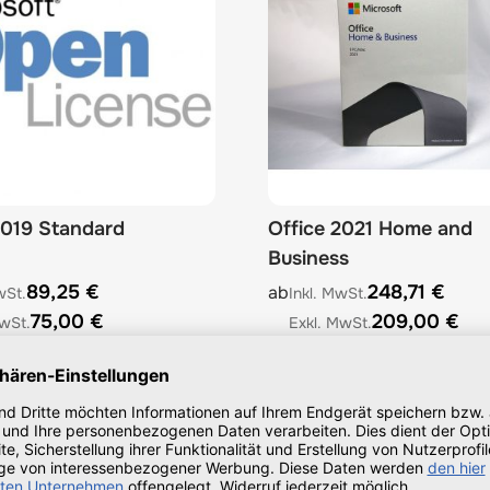
2019 Standard
Office 2021 Home and
Business
e depends on the options chosen on the product page
The price depends on the 
89,25 €
248,71 €
ab
75,00 €
209,00 €
Konfigurieren
Konfigurieren