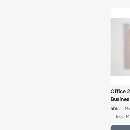
Office 
Busines
The pric
ab