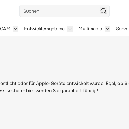
Suchen
/CAM
Entwicklersysteme
Multimedia
Serve
steme category
menu for Büro-Software category
Show submenu for CAD/CAM category
Show submenu for Entwick
Show subm
fentlicht oder für Apple-Geräte entwickelt wurde. Egal, ob 
s suchen - hier werden Sie garantiert fündig!