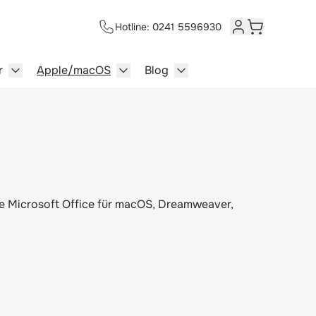
Hotline: 0241 5596930
Kundenkonto
Warenkorb
r
Apple/macOS
Blog
lersysteme category
enu for Multimedia category
Show submenu for Server category
Show submenu for Apple/macOS ca
Show submenu for Blog c
Sie Microsoft Office für macOS, Dreamweaver,