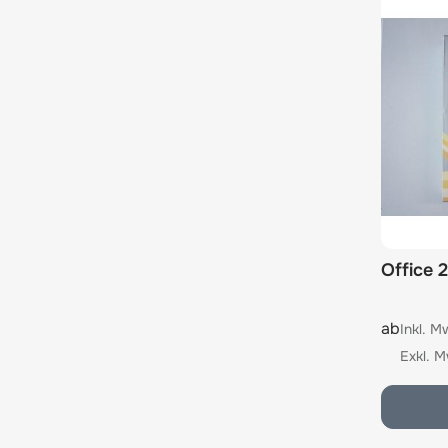
Office 
The pric
ab