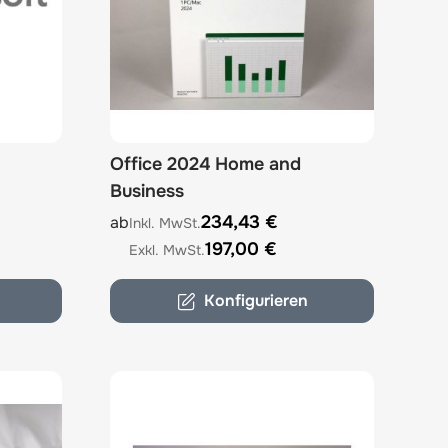
Office 2024 Home and
Business
options chosen on the product page
The price depends on the options chosen on 
234,43 €
ab
197,00 €
Konfigurieren