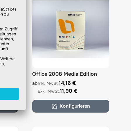
Office 2008 Media Edition
options chosen on the product page
The price depends on the options chosen on 
14,16 €
ab
11,90 €
Konfigurieren