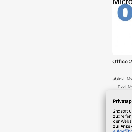
Office 
The pric
ab