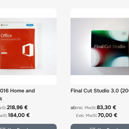
2016 Home and
Final Cut Studio 3.0 (2
s
The price depends on the 
e depends on the options chosen on the product page
218,96 €
83,30 €
ab
184,00 €
70,00 €