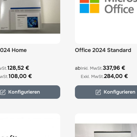
 2024 Home
Office 2024 Standard
e depends on the options chosen on the product page
The price depends on the 
128,52 €
337,96 €
ab
108,00 €
284,00 €
Konfigurieren
Konfigurieren