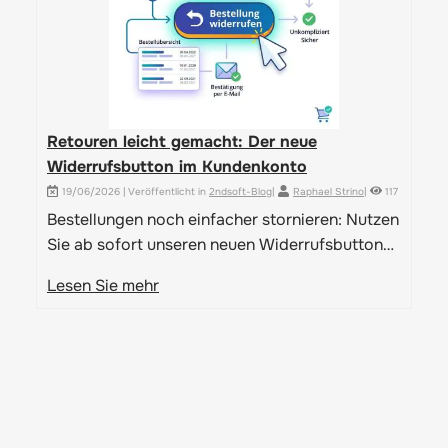
Retouren leicht gemacht: Der neue
S
Widerrufsbutton im Kundenkonto
P
19/06/2026 | Veröffentlicht in
2ndsoft-Blog
|
Raphael Strino
|
117
Bestellungen noch einfacher stornieren: Nutzen
3
Sie ab sofort unseren neuen Widerrufsbutton
M
direkt in Ihrer Bestellübersicht. Schnell, sicher
S
Lesen Sie mehr
und unkompliziert.
w
L
2
A