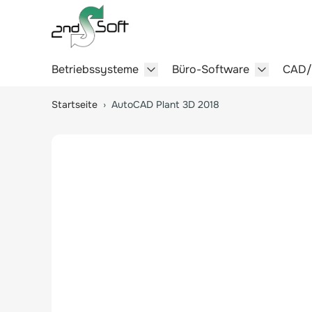
Betriebssysteme
Büro-Software
CAD
Show submenu for Betriebssy
Show sub
Springe zum Hauptinhalt
Startseite
›
AutoCAD Plant 3D 2018