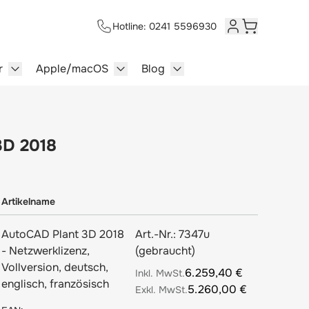
Hotline: 0241 5596930
Kundenkonto
Warenkorb
r
Apple/macOS
Blog
lersysteme category
enu for Multimedia category
Show submenu for Server category
Show submenu for Apple/macOS ca
Show submenu for Blog c
3D 2018
Artikelname
AutoCAD Plant 3D 2018
Art.-Nr.:
7347u
- Netzwerklizenz,
(gebraucht)
Vollversion, deutsch,
6.259,40 €
englisch, französisch
5.260,00 €