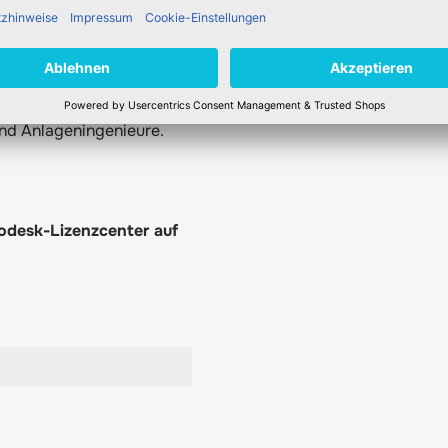
sworks und anderen
und Anlageningenieure.
odesk-Lizenzcenter auf