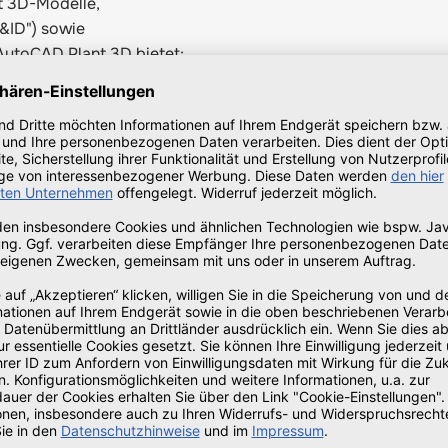
t 3D-Modelle,
P&ID") sowie
AutoCAD Plant 3D bietet:
uren, Pumpen,
n erstellen
ns, einschließlich der
ngen und Anlagenlayouts.
 und Ausrüstungsdaten
analysen, um Probleme
ungen zu identifizieren
omatischen Berichten für