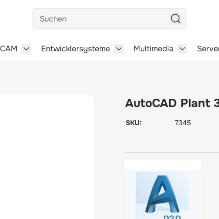
Suchen
/CAM
Entwicklersysteme
Multimedia
Serve
steme category
menu for Büro-Software category
Show submenu for CAD/CAM category
Show submenu for Entwick
Show subm
AutoCAD Plant 
SKU:
7345