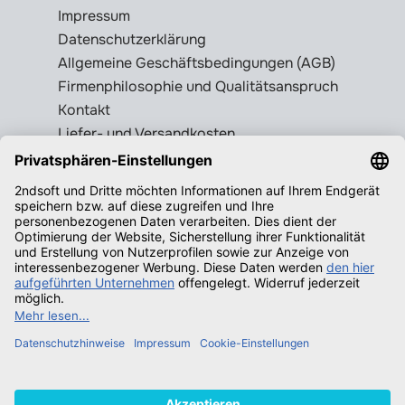
Impressum
Datenschutzerklärung
Allgemeine Geschäftsbedingungen (AGB)
Firmenphilosophie und Qualitätsanspruch
Kontakt
Liefer- und Versandkosten
Rückgabebedingungen
Wissenswertes
Legale Gebrauchtsoftware erkennen
Produktschlüssel = Lizenz?
Microsoft Office legal erwerben
Qualifizierende Betriebssysteme f.
Windows
Neuigkeiten