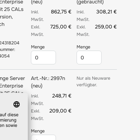
Enterprise
(neu)
(gebraucht)
it 25 CALs
862,75 €
308,21 €
rsion,
ch
725,00 €
259,00 €
24318204
Menge
Menge
lnummer:
4054
nge Server
Art.-Nr.:
2997n
Nur als Neuware
verfügbar.
Enterprise
(neu)
it 25 CALs
248,71 €
rsion,
ch - neu
209,00 €
24234665
Menge
lnummer: