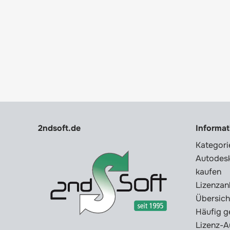
2ndsoft.de
Informa
Kategori
Autodesk
kaufen
Lizenzan
Übersich
Häufig g
Lizenz-A