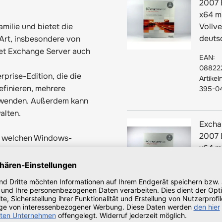
2007 
x64 m
amilie und bietet die
Vollve
deuts
 Art, insbesondere von
et Exchange Server auch
EAN:
08822
prise-Edition, die die
Artike
efinieren, mehrere
395-0
erwenden. Außerdem kann
alten.
Excha
2007 
n welchen Windows-
x64 m
Vollve
englis
003/ 2008 Server
EAN:
08822
Artike