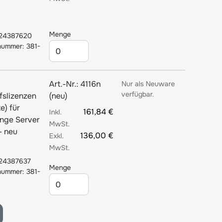
Menge
24387620
lnummer: 381-
Art.-Nr.:
4116n
Nur als Neuware
verfügbar.
fslizenzen
(neu)
e) für
161,84 €
nge Server
- neu
136,00 €
24387637
Menge
lnummer: 381-