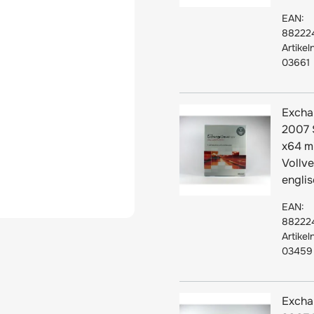
EAN:
88222
Artikel
03661
Excha
2007 
x64 m
Vollve
englis
EAN:
88222
Artikel
03459
Excha