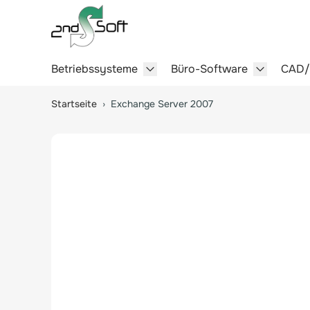
Betriebssysteme
Büro-Software
CAD
Show submenu for Betriebssy
Show sub
Springe zum Hauptinhalt
Startseite
›
Exchange Server 2007