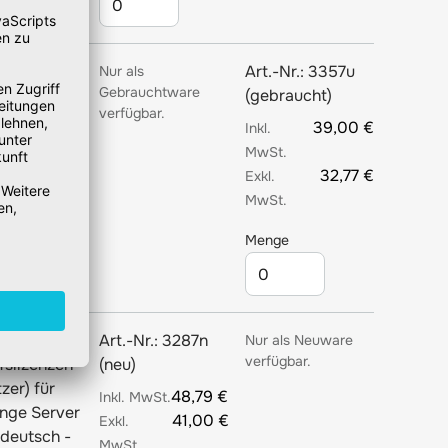
3824
Art.-Nr.:
3357u
Nur als
Gebrauchtware
fslizenzen
(gebraucht)
verfügbar.
zer) für
39,00 €
nge Server
 deutsch
32,77 €
24387620
Menge
lnummer: 381-
Art.-Nr.:
3287n
Nur als Neuware
verfügbar.
fslizenzen
(neu)
zer) für
48,79 €
nge Server
41,00 €
 deutsch -