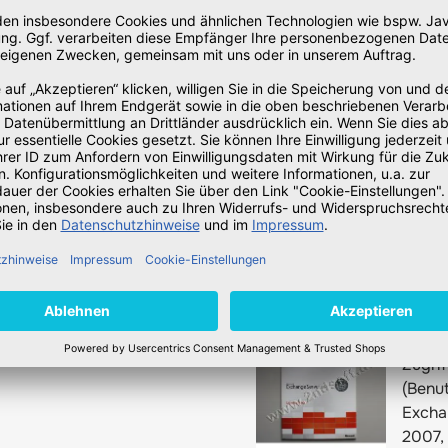
395-0
5
Zugrif
(Benut
Excha
2007,
EAN:
08822
Artike
03595
5
Zugrif
(Benut
Excha
2007,