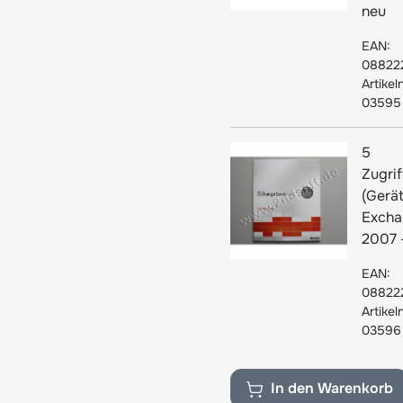
neu
EAN:
08822
Artike
03595
5
Zugrif
(Gerät
Excha
2007 
EAN:
08822
Artike
03596
In den Warenkorb