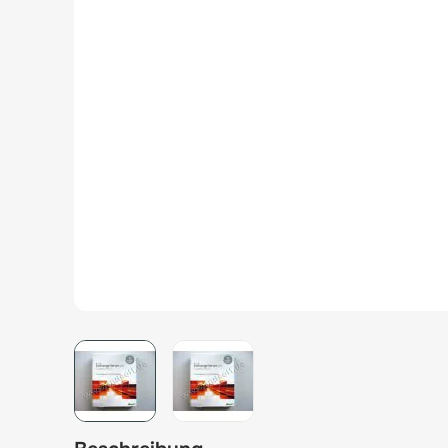
View larger image
View larger image