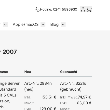
Hotline: 0241 5596930
Kundenkonto
Warenkorb
r
Apple/macOS
Blog
lersysteme category
enu for Multimedia category
Show submenu for Server category
Show submenu for Apple/macOS ca
Show submenu for Blog c
r 2007
lname
Neu
Gebraucht
nge Server
Art.-Nr.:
2984n
Art.-Nr.:
3221u
Standard
(neu)
(gebraucht)
it 5 CALs,
153,51 €
74,97 €
rsion,
63,00 €
ch
129,00 €