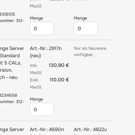
4318105
Menge
Menge
nummer: 312-
nge Server
Art.-Nr.:
2917n
Nur als Neuware
verfügbar.
Standard
(neu)
it 5 CALs,
130,90 €
rsion,
ch - neu
110,00 €
4234658
Menge
nummer: 312-
nge Server
Art.-Nr.:
4690n
Art.-Nr.:
4822u