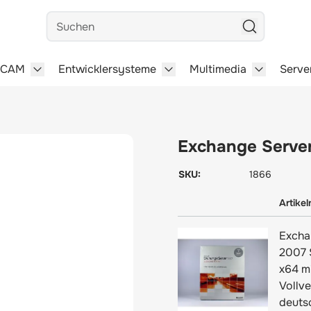
Suchen
/CAM
Entwicklersysteme
Multimedia
Serve
steme category
menu for Büro-Software category
Show submenu for CAD/CAM category
Show submenu for Entwick
Show subm
Exchange Serve
SKU:
1866
Artike
Excha
2007 
x64 m
Vollve
deuts