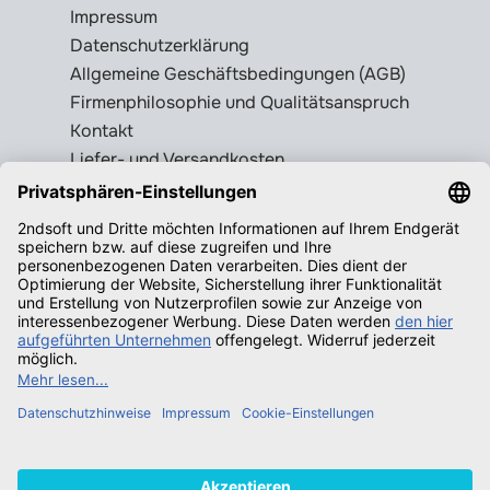
Impressum
Datenschutzerklärung
Allgemeine Geschäftsbedingungen (AGB)
Firmenphilosophie und Qualitätsanspruch
Kontakt
Liefer- und Versandkosten
Rückgabebedingungen
Wissenswertes
Legale Gebrauchtsoftware erkennen
Produktschlüssel = Lizenz?
Microsoft Office legal erwerben
Qualifizierende Betriebssysteme f.
Windows
Neuigkeiten