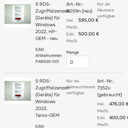
5 RDS-
Art.-Nr.:
Nur als
Neuware
Zugriffslizenzen
8059n (neu)
verfügbar.
(Geräte) für
595,00 €
Windows
2022, HP-
500,00 €
OEM - neu
EAN:
Menge
Artikelnummer:
P46939-001
5 RDS-
Art.-Nr.:
Nur als
Gebrauchtware
Zugriffslizenzen
7352u
verfügbar.
(Geräte) für
(gebraucht)
Windows
476,00 
2022,
Tarox-OEM
400,00 
EAN: