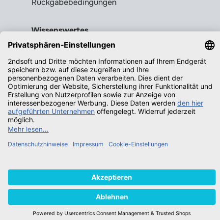
Rückgabebedingungen
Wissenswertes
Legale Gebrauchtsoftware erkennen
Produktschlüssel = Lizenz?
Microsoft Office legal erwerben
Qualifizierende Betriebssysteme f.
Windows
Neuigkeiten
© 2026 2ndsoft GmbH - All rights
reserved