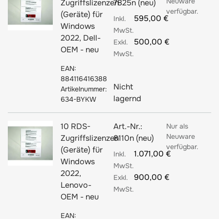
Neuware
Zugriffslizenzen
7825n (neu)
verfügbar.
(Geräte) für
595,00 €
Windows
2022, Dell-
500,00 €
OEM - neu
EAN:
884116416388
Nicht
Artikelnummer:
lagernd
634-BYKW
10 RDS-
Art.-Nr.:
Nur als
Neuware
Zugriffslizenzen
8110n (neu)
verfügbar.
(Geräte) für
1.071,00 €
Windows
2022,
900,00 €
Lenovo-
OEM - neu
EAN: