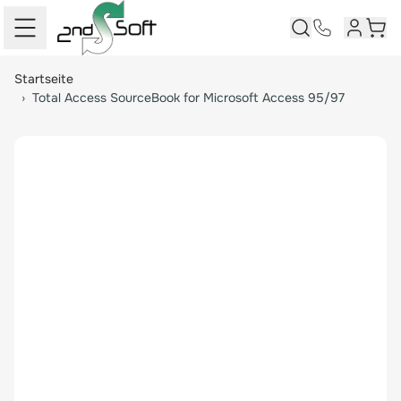
Kundenk
Ware
Springe zum Hauptinhalt
Startseite
›
Total Access SourceBook for Microsoft Access 95/97