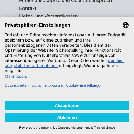
Firmenphilosophie und Qualitätsanspruch
Kontakt
Liefer- und Versandkosten
Rückgabebedingungen
Wissenswertes
Legale Gebrauchtsoftware erkennen
Produktschlüssel = Lizenz?
Microsoft Office legal erwerben
Qualifizierende Betriebssysteme f.
Windows
Neuigkeiten
© 2026 2ndsoft GmbH - All rights
reserved