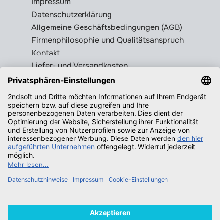
Impressum
Datenschutzerklärung
Allgemeine Geschäftsbedingungen (AGB)
Firmenphilosophie und Qualitätsanspruch
Kontakt
Liefer- und Versandkosten
Rückgabebedingungen
Wissenswertes
Legale Gebrauchtsoftware erkennen
Produktschlüssel = Lizenz?
Microsoft Office legal erwerben
Qualifizierende Betriebssysteme f.
Windows
Neuigkeiten