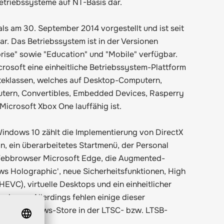
etriebssysteme auf NT-Basis dar.
s am 30. September 2014 vorgestellt und ist seit
ar. Das Betriebssystem ist in der Versionen
rise" sowie "Education" und "Mobile" verfügbar.
rosoft eine einheitliche Betriebssystem-Plattform
äteklassen, welches auf Desktop-Computern,
tern, Convertibles, Embedded Devices, Rasperry
Microsoft Xbox One lauffähig ist.
ndows 10 zählt die Implementierung von DirectX
n, ein überarbeitetes Startmenü, der Personal
 Webbrowser Microsoft Edge, die Augmented-
ws Holographic', neue Sicherheitsfunktionen, High
HEVC), virtuelle Desktops und ein einheitlicher
rsionen. Allerdings fehlen einige dieser
 der Windows-Store in der LTSC- bzw. LTSB-