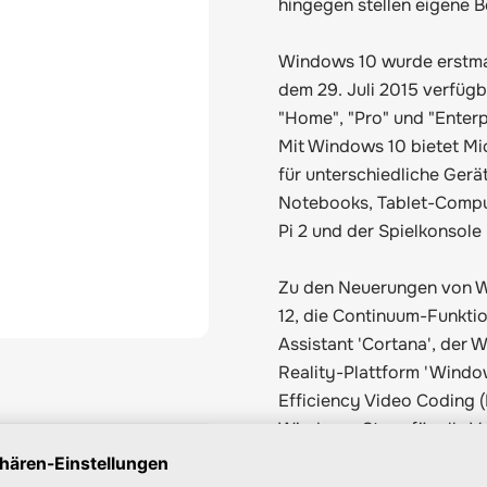
hingegen stellen eigene B
Windows 10 wurde erstmal
dem 29. Juli 2015 verfügb
"Home", "Pro" und "Enterp
Mit Windows 10 bietet Mic
für unterschiedliche Ger
Notebooks, Tablet-Compu
Pi 2 und der Spielkonsole 
Zu den Neuerungen von Wi
12, die Continuum-Funktio
Assistant 'Cortana', der
Reality-Plattform 'Windo
Efficiency Video Coding (
Windows-Store für alle Ve
Funktionen wie Edge oder
Version.