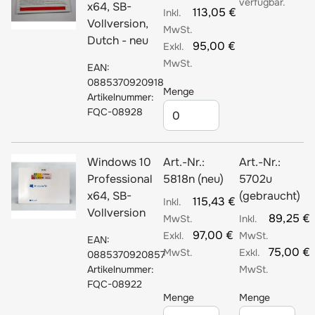
verfügbar.
x64, SB-
113,05 €
Vollversion,
Dutch - neu
95,00 €
EAN:
0885370920918
Menge
Artikelnummer:
FQC-08928
Windows 10
Art.-Nr.:
Art.-Nr.:
Professional
5818n (neu)
5702u
x64, SB-
(gebraucht)
115,43 €
Vollversion
89,25 €
97,00 €
EAN:
75,00 €
0885370920857
Artikelnummer:
FQC-08922
Menge
Menge