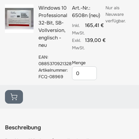
Windows 10
Art.-Nr.:
Nur als
Neuware
Professional
6508n (neu)
verfügbar.
32-Bit, SB-
165,41 €
Vollversion,
englisch -
139,00 €
neu
EAN:
Menge
0885370921328
Artikelnummer:
FCQ-08969
Beschreibung