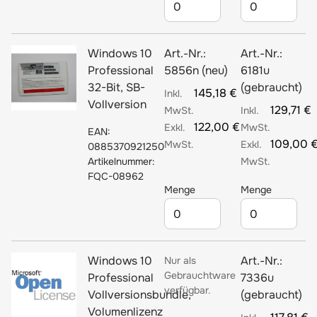
Windows 10
Art.-Nr.:
Art.-Nr.:
Professional
5856n (neu)
6181u
32-Bit, SB-
(gebraucht)
145,18 €
Vollversion
129,71 €
122,00 €
EAN:
109,00 
0885370921250
Artikelnummer:
FQC-08962
Menge
Menge
Windows 10
Art.-Nr.:
Nur als
Gebrauchtware
Professional
7336u
verfügbar.
Vollversionsbundle,
(gebraucht)
Volumenlizenz