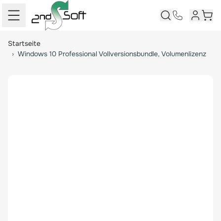
Kundenk
Ware
Springe zum Hauptinhalt
Startseite
›
Windows 10 Professional Vollversionsbundle, Volumenlizenz