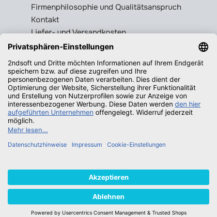
Firmenphilosophie und Qualitätsanspruch
Kontakt
Liefer- und Versandkosten
Rückgabebedingungen
Wissenswertes
Legale Gebrauchtsoftware erkennen
Produktschlüssel = Lizenz?
Microsoft Office legal erwerben
Qualifizierende Betriebssysteme f.
Windows
Neuigkeiten
© 2026 2ndsoft GmbH - All rights
reserved