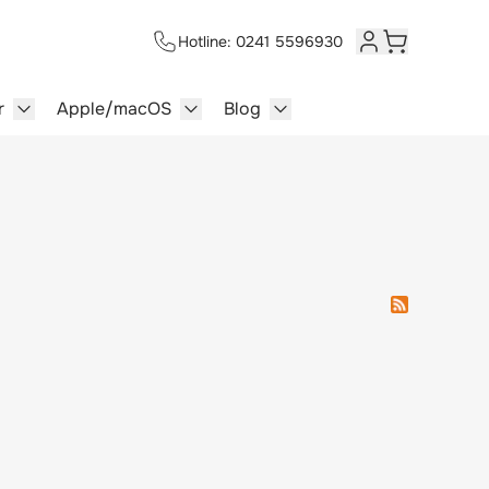
Hotline: 0241 5596930
Kundenkonto
Warenkorb
r
Apple/macOS
Blog
lersysteme category
enu for Multimedia category
Show submenu for Server category
Show submenu for Apple/macOS ca
Show submenu for Blog c