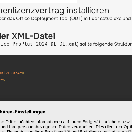
nlizenzvertrag installieren
 über das Office Deployment Tool (ODT) mit der setup.exe und
der XML-Datei
) sollte folgende Struktu
fice_ProPlus_2024_DE-DE.xml
ualVL2024"
>
Y"
>
/>