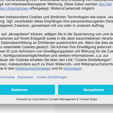
Key.
derung (Admin) aus:
_2024_DE-DE.xml
wie die setup.exe befinden.