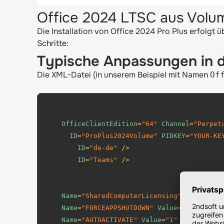
Office 2024 LTSC aus Volume
Die Installation von Office 2024 Pro Plus erfolgt
Schritte:
Typische Anpassungen in 
Die XML-Datei (in unserem Beispiel mit Namen
Of
OfficeClientEdition
=
"64"
Channel
=
"Perpet
ID
=
"ProPlus2024Volume"
PIDKEY
=
"YOUR-KE
ID
=
"de-de"
/>
ID
=
"Teams"
/>
Name
=
"SharedComputerLicensing"
Value
=
"0"
Name
=
"FORCEAPPSHUTDOWN"
Value
=
"TRUE"
/>
Name
=
"AUTOACTIVATE"
Value
=
"1"
/>