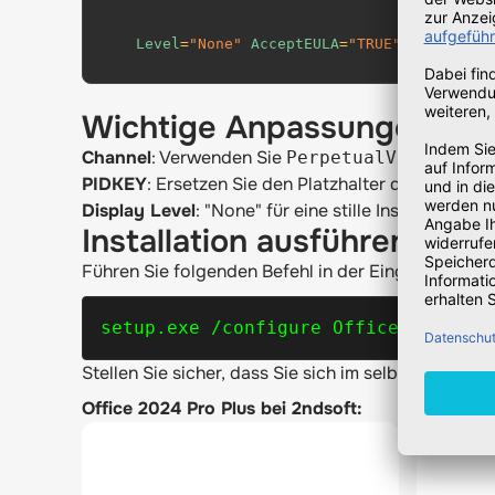
Level
=
"None"
AcceptEULA
=
"TRUE"
/>
Wichtige Anpassungen:
Channel
: Verwenden Sie
.
PerpetualVL2024
PIDKEY
: Ersetzen Sie den Platzhalter durch Ihren 
Display Level
: "None" für eine stille Installation.
Installation ausführen
Führen Sie folgenden Befehl in der Eingabeauffor
setup.exe /configure Office_ProPlus
Stellen Sie sicher, dass Sie sich im selben Ordner 
Office 2024 Pro Plus bei 2ndsoft: