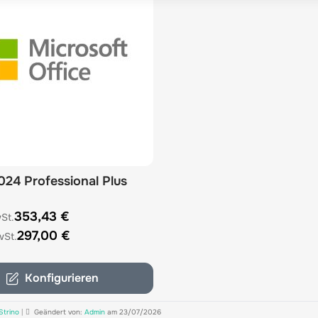
024 Professional Plus
 depends on the options chosen on the product page
353,43 €
297,00 €
Konfigurieren
Strino
|
Geändert von:
Admin
am 23/07/2026