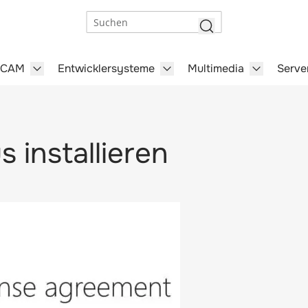
Suchen
/CAM
Entwicklersysteme
Multimedia
Serve
steme category
menu for Büro-Software category
Show submenu for CAD/CAM category
Show submenu for Entwick
Show subm
s installieren