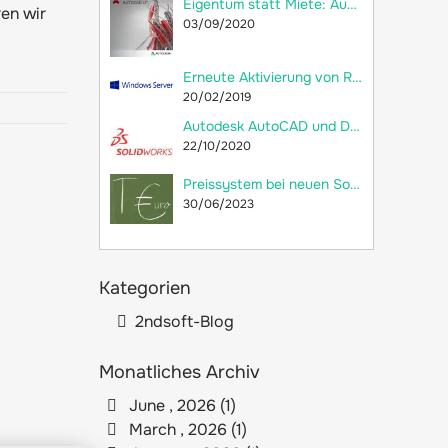
Eigentum statt Miete: Autodesk AutoCAD LT 2018 jetzt als Dauerlizenz bei 2ndsoft kaufen!
ren wir
03/09/2020
Erneute Aktivierung von RDS-CALs und Neuerstellung der Remotedesktop-Lizenzdatenbank
20/02/2019
Autodesk AutoCAD und Dassault Systèmes SolidWorks: Welche Unterschiede gibt es?
22/10/2020
Preissystem bei neuen SolidWorks-Lizenzen: versteckte Preiserhöhung
30/06/2023
Kategorien
2ndsoft-Blog
Monatliches Archiv
June , 2026 (1)
March , 2026 (1)