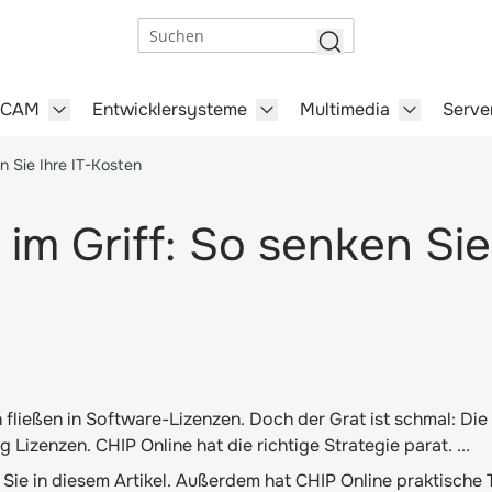
Suchen
/CAM
Entwicklersysteme
Multimedia
Serve
steme category
menu for Büro-Software category
Show submenu for CAD/CAM category
Show submenu for Entwick
Show subm
n Sie Ihre IT-Kosten
im Griff: So senken Sie
fließen in Software-Lizenzen. Doch der Grat ist schmal: Die
Lizenzen. CHIP Online hat die richtige Strategie parat. ...
 Sie in diesem Artikel. Außerdem hat CHIP Online praktische 