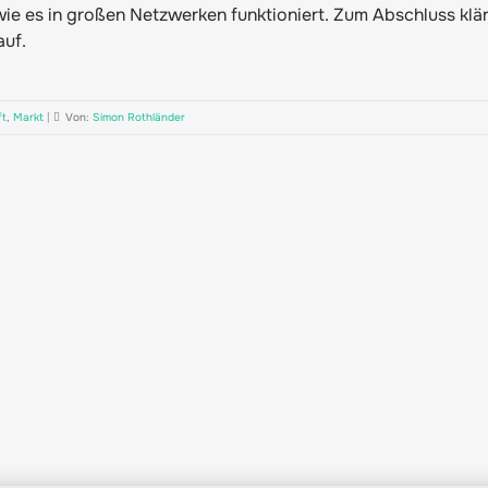
 wie es in großen Netzwerken funktioniert. Zum Abschluss klä
uf.
ft
,
Markt
|
Von:
Simon Rothländer