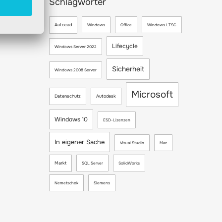
Schlagwörter
Autocad
Windows
Office
Windows LTSC
Lifecycle
Windows Server 2022
Sicherheit
Windows 2008 Server
Microsoft
Datenschutz
Autodesk
Windows 10
ESD-Lizenzen
In eigener Sache
Visual Studio
Mac
Markt
SQL Server
SolidWorks
Nemetschek
Siemens