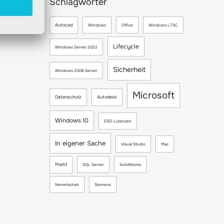
Schlagwörter
Autocad
Windows
Office
Windows LTSC
Lifecycle
Windows Server 2022
Sicherheit
Windows 2008 Server
Microsoft
Datenschutz
Autodesk
Windows 10
ESD-Lizenzen
In eigener Sache
Visual Studio
Mac
Markt
SQL Server
SolidWorks
Nemetschek
Siemens