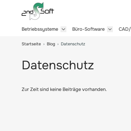
Betriebssysteme
Büro-Software
CAD
Show submenu for Betriebssy
Show sub
Springe zum Hauptinhalt
Startseite
›
Blog
›
Datenschutz
Datenschutz
Zur Zeit sind keine Beiträge vorhanden.