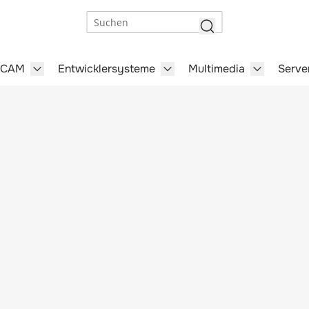
Suchen
/CAM
Entwicklersysteme
Multimedia
Serve
steme category
menu for Büro-Software category
Show submenu for CAD/CAM category
Show submenu for Entwick
Show subm