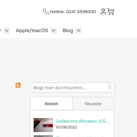
Hotline: 0241 5596930
Kundenkonto
Warenkorb
r
Apple/macOS
Blog
lersysteme category
enu for Multimedia category
Show submenu for Server category
Show submenu for Apple/macOS ca
Show submenu for Blog c
Beliebt
Neueste
Gefälschte Windows 2022 Server im Umlauf
10/08/2022