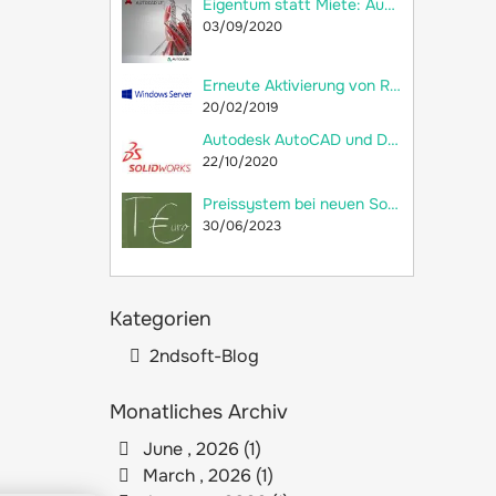
Eigentum statt Miete: Autodesk AutoCAD LT 2018 jetzt als Dauerlizenz bei 2ndsoft kaufen!
03/09/2020
Erneute Aktivierung von RDS-CALs und Neuerstellung der Remotedesktop-Lizenzdatenbank
20/02/2019
Autodesk AutoCAD und Dassault Systèmes SolidWorks: Welche Unterschiede gibt es?
22/10/2020
Preissystem bei neuen SolidWorks-Lizenzen: versteckte Preiserhöhung
30/06/2023
Kategorien
2ndsoft-Blog
Monatliches Archiv
June , 2026 (1)
March , 2026 (1)