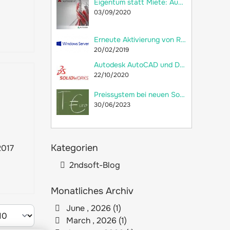
Eigentum statt Miete: Autodesk AutoCAD LT 2018 jetzt als Dauerlizenz bei 2ndsoft kaufen!
03/09/2020
Erneute Aktivierung von RDS-CALs und Neuerstellung der Remotedesktop-Lizenzdatenbank
20/02/2019
Autodesk AutoCAD und Dassault Systèmes SolidWorks: Welche Unterschiede gibt es?
22/10/2020
Preissystem bei neuen SolidWorks-Lizenzen: versteckte Preiserhöhung
30/06/2023
Kategorien
2017
2ndsoft-Blog
Monatliches Archiv
June , 2026 (1)
March , 2026 (1)