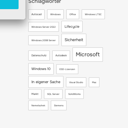
Schlagwörter
Autocad
Windows
Office
Windows LTSC
Lifecycle
Windows Server 2022
Sicherheit
Windows 2008 Server
Microsoft
Datenschutz
Autodesk
Windows 10
ESD-Lizenzen
In eigener Sache
Visual Studio
Mac
Markt
SQL Server
SolidWorks
Nemetschek
Siemens