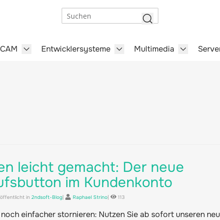
Suchen
/CAM
Entwicklersysteme
Multimedia
Serve
steme category
menu for Büro-Software category
Show submenu for CAD/CAM category
Show submenu for Entwick
Show subm
en leicht gemacht: Der neue
ufsbutton im Kundenkonto
ffentlicht in
2ndsoft-Blog
|
Raphael Strino
|
113
 noch einfacher stornieren: Nutzen Sie ab sofort unseren ne