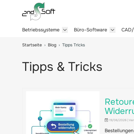
Betriebssysteme
Büro-Software
CAD
Show submenu for Betriebssy
Show sub
Springe zum Hauptinhalt
Startseite
›
Blog
›
Tipps Tricks
Tipps & Tricks
Retour
Widerr
19/06/2026 | Verö
Bestellungen