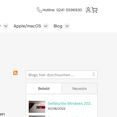
Hotline: 0241 5596930
Kundenkonto
Warenkorb
r
Apple/macOS
Blog
lersysteme category
enu for Multimedia category
Show submenu for Server category
Show submenu for Apple/macOS ca
Show submenu for Blog c
Beliebt
Neueste
Gefälschte Windows 2022 Server im Umlauf
10/08/2022
uen