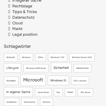
In eigener Sache
Rechtslage
Tipps & Tricks
Datenschutz
Cloud
Markt
Legal position
Schlagwörter
Autocad
Windows
Office
Windows LTSC
Windows Server 2022
Sicherheit
Lifecycle
Datenschutz
Windows 2008 Server
Microsoft
Windows 10
Autodesk
ESD-Lizenzen
In eigener Sache
Markt
Visual Studio
Mac
SQL Server
SolidWorks
Nemetschek
Siemens