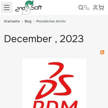
Kundenk
Ware
Springe zum Hauptinhalt
Startseite
›
Blog
›
Monatliches Archiv
December , 2023