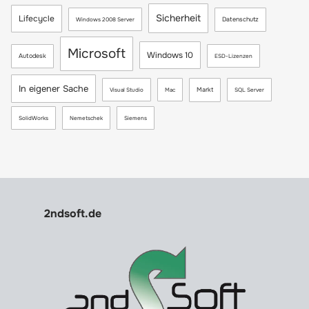
Sicherheit
Lifecycle
Datenschutz
Windows 2008 Server
Microsoft
Windows 10
Autodesk
ESD-Lizenzen
In eigener Sache
Markt
Visual Studio
Mac
SQL Server
SolidWorks
Nemetschek
Siemens
2ndsoft.de