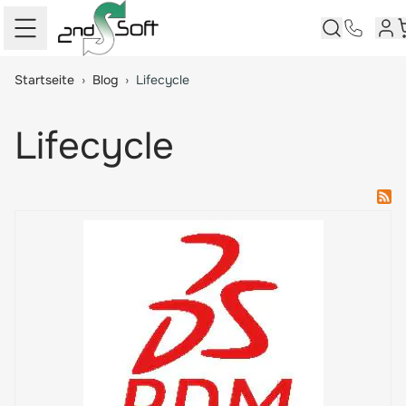
Kun
W
Springe zum Hauptinhalt
Startseite
›
Blog
›
Lifecycle
Lifecycle