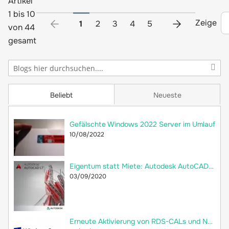
Artikel
1 bis 10
Zeige
Sie lesen gerade die Seite
Seite
Seite
Seite
Seite
1
2
3
4
5
von 44
gesamt
Beliebt
Neueste
Gefälschte Windows 2022 Server im Umlauf
10/08/2022
Eigentum statt Miete: Autodesk AutoCAD LT 2018 jetzt als Dauerlizenz bei 2ndsoft kaufen!
03/09/2020
Erneute Aktivierung von RDS-CALs und Neuerstellung der Remotedesktop-Lizenzdatenbank