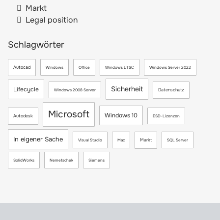
Markt
Legal position
Schlagwörter
Autocad
Windows
Office
Windows LTSC
Windows Server 2022
Sicherheit
Lifecycle
Datenschutz
Windows 2008 Server
Microsoft
Windows 10
Autodesk
ESD-Lizenzen
In eigener Sache
Markt
Visual Studio
Mac
SQL Server
SolidWorks
Nemetschek
Siemens