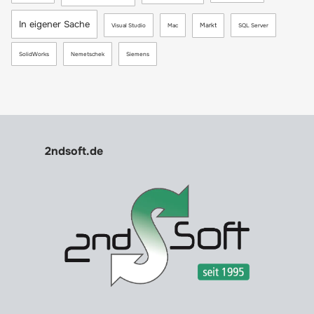
In eigener Sache
Markt
Visual Studio
Mac
SQL Server
SolidWorks
Nemetschek
Siemens
2ndsoft.de