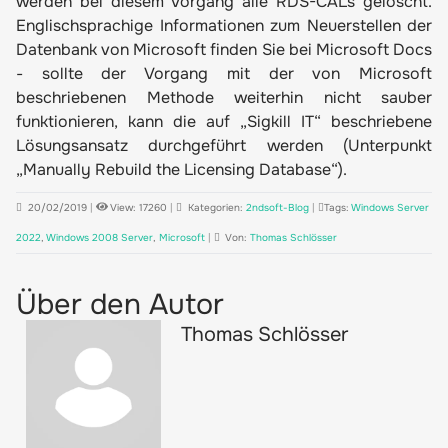
werden bei diesem Vorgang alle RDS-CALs gelöscht.
Englischsprachige Informationen zum Neuerstellen der
Datenbank von Microsoft finden Sie bei Microsoft Docs
- sollte der Vorgang mit der von Microsoft
beschriebenen Methode weiterhin nicht sauber
funktionieren, kann die
auf „Sigkill IT“ beschriebene
Lösungsansatz
durchgeführt werden (Unterpunkt
„Manually Rebuild the Licensing Database“).
20/02/2019
|
View: 17260
|
Kategorien:
2ndsoft-Blog
|
Tags:
Windows Server
2022
,
Windows 2008 Server
,
Microsoft
|
Von:
Thomas Schlösser
Über den Autor
Thomas Schlösser