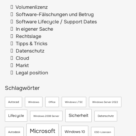
Volumenlizenz
Software-Fälschungen und Betrug
Software Lifecycle / Support Dates
In eigener Sache
Rechtslage
Tipps & Tricks
Datenschutz
Cloud
Markt
Legal position
Schlagwörter
Autocad
Windows
Office
Windows LTSC
Windows Server 2022
Sicherheit
Lifecycle
Datenschutz
Windows 2008 Server
Microsoft
Windows 10
Autodesk
ESD-Lizenzen