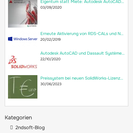
Eigentum statt Miete: Autodesk AutoCAD LT 2018 jetzt als Dauerlizenz bei 2ndsoft kaufen!
03/09/2020
Erneute Aktivierung von RDS-CALs und Neuerstellung der Remotedesktop-Lizenzdatenbank
20/02/2019
Autodesk AutoCAD und Dassault Systèmes SolidWorks: Welche Unterschiede gibt es?
22/10/2020
Preissystem bei neuen SolidWorks-Lizenzen: versteckte Preiserhöhung
30/06/2023
Kategorien
2ndsoft-Blog