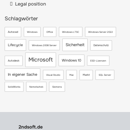
Legal position
Schlagwörter
Autocad
Windows
Office
Windows LTSC
Windows Server 2022
Sicherheit
Lifecycle
Datenschutz
Windows 2008 Server
Microsoft
Windows 10
Autodesk
ESD-Lizenzen
In eigener Sache
Markt
Visual Studio
Mac
SQL Server
SolidWorks
Nemetschek
Siemens
2ndsoft.de