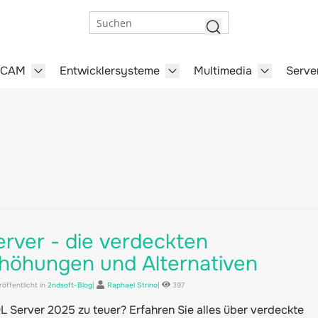
Suchen
/CAM
Entwicklersysteme
Multimedia
Serve
steme category
menu for Büro-Software category
Show submenu for CAD/CAM category
Show submenu for Entwick
Show subm
rver - die verdeckten
rhöhungen und Alternativen
öffentlicht in
2ndsoft-Blog
|
Raphael Strino
|
397
L Server 2025 zu teuer? Erfahren Sie alles über verdeckte