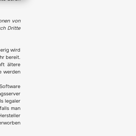
ionen von
ch Dritte
erig wird
r bereit.
ft ältere
te werden
-Software
ngsserver
s legaler
falls man
ersteller
 erworben