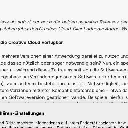
ass ab sofort nur noch die beiden neuesten Releases der
stehen (über den Creative Cloud-Client oder die Adobe-Web
die Creative Cloud verfügbar
mehrere Versionen einer Anwendung parallel zu nutzen und
de das so nützlich oder sogar notwendig sein? Nun, ein spe
dauern – während dieses Zeitraums soll sich die Softwarever
ngsphase bei Veränderungen an der Software erforderlich is
nn). Zum anderen besteht durchaus die Notwendigkeit, au
ltere Versionen mitunter Kompatibilitätsprobleme – etwa d
len Softwareversion gestrichen wurde. Beispiele hierfür 
der Compositing- und Animationssoftware Adobe After Effe
en.
atepolitik?