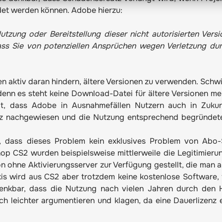
et werden können. Adobe hierzu:
utzung oder Bereitstellung dieser nicht autorisierten Vers
ass Sie von potenziellen Ansprüchen wegen Verletzung dur
en aktiv daran hindern, ältere Versionen zu verwenden. Schwi
 denn es steht keine Download-Datei für ältere Versionen meh
t, dass Adobe in Ausnahmefällen Nutzern auch in Zukun
zenz nachgewiesen und die Nutzung entsprechend begründe
n, dass dieses Problem kein exklusives Problem von Abo
hop CS2 wurden beispielsweise mittlerweile die Legitimieru
n ohne Aktivierungsserver zur Verfügung gestellt, die man al
xis wird aus CS2 aber trotzdem keine kostenlose Software, 
denkbar, dass die Nutzung nach vielen Jahren durch den H
och leichter argumentieren und klagen, da eine Dauerlizenz