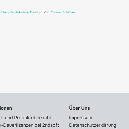
,
Lifecycle
,
Autodesk
,
Markt
|
Von:
Thomas Schlösser
tionen
Über Uns
e- und Produktübersicht
Impressum
-Dauerlizenzen bei 2ndsoft
Datenschutzerklärung