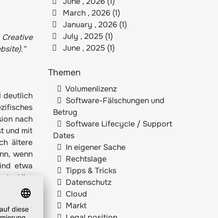
June , 2026 (1)
March , 2026 (1)
January , 2026 (1)
July , 2025 (1)
 Creative
June , 2025 (1)
site).“
Themen
Volumenlizenz
 deutlich
Software-Fälschungen und
zifisches
Betrug
sion nach
Software Lifecycle / Support
t und mit
Dates
ch ältere
In eigener Sache
ann, wenn
Rechtslage
sind etwa
Tipps & Tricks
cts. Hier
Datenschutz
Cloud
Markt
Legal position