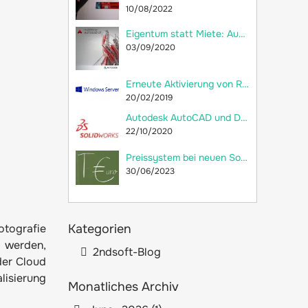
10/08/2022
Eigentum statt Miete: Autodesk AutoCAD LT 2018 jetzt als Dauerlizenz bei 2ndsoft kaufen!
03/09/2020
Erneute Aktivierung von RDS-CALs und Neuerstellung der Remotedesktop-Lizenzdatenbank
20/02/2019
Autodesk AutoCAD und Dassault Systèmes SolidWorks: Welche Unterschiede gibt es?
22/10/2020
Preissystem bei neuen SolidWorks-Lizenzen: versteckte Preiserhöhung
30/06/2023
otografie
Kategorien
 werden,
2ndsoft-Blog
der Cloud
lisierung
Monatliches Archiv