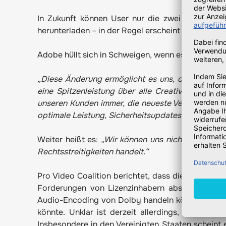
In Zukunft können User nur die zwei neuesten 
herunterladen – in der Regel erscheint ein Major Re
Adobe hüllt sich in Schweigen, wenn es um die Gr
„Diese Änderung ermöglicht es uns, die von den
eine Spitzenleistung über alle Creative- Cloud
unseren Kunden immer, die neueste Version der C
optimale Leistung, Sicherheitsupdates und andere V
Weiter heißt es:
„Wir können uns nicht zu Ansprü
Rechtsstreitigkeiten handelt.“
Pro Video Coalition berichtet, dass die Hintergr
Forderungen von Lizenzinhabern absichern woll
Audio-Encoding von Dolby handeln könnte, welche
könnte. Unklar ist derzeit allerdings, ob die Ä
Insbesondere in den Vereinigten Staaten scheint