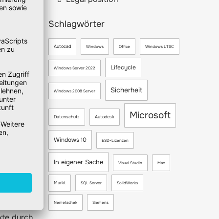
erwaltung
Schlagwörter
Autocad
Windows
Office
Windows LTSC
Lifecycle
Windows Server 2022
ckeln und
empfehlen
Sicherheit
Windows 2008 Server
nktionen,
Microsoft
Datenschutz
Autodesk
 laufende
Windows 10
ESD-Lizenzen
In eigener Sache
Visual Studio
Mac
ich gegen
 das AC3-
Markt
SQL Server
SolidWorks
rden sein
Nemetschek
Siemens
n bieten.
kte durch