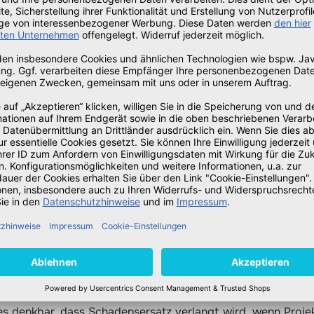
Major Releases einer Software über die Creative Cloud-V
lease jährlich.
ünde für die Änderungen geht:
 Kunden am häufigsten nachgefragten Funktionen zu entwi
-Anwendungen und -Dienste hinweg zu gewährleisten. Wir 
reative Cloud zu verwenden, um Zugriff auf die neuesten Fu
orteile zu erhalten.“
chen wegen Verletzung durch Dritte äußern, da es sich um
ünde in einer Codec-Lizenz liegen könnten – Adobe könnte s
en. Andere Quellen spekulierenm dass es sich dabei um
s in den Jahren 2003 bis 2017 unzureichend lizenziert wo
nderungen einen Anlass für rechtliche Auseinandersetzunge
 es denkbar, dass Schadensersatz verlangt wird, wenn Proje