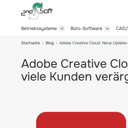
Betriebssysteme
Büro-Software
CAD
Show submenu for Betriebssy
Show sub
Springe zum Hauptinhalt
Startseite
›
Blog
›
Adobe Creative Cloud: Neue Update-„
Adobe Creative Clo
viele Kunden verär