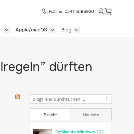
Hotline: 0241 5596930
Kundenkonto
Warenkorb
r
Apple/macOS
Blog
lersysteme category
enu for Multimedia category
Show submenu for Server category
Show submenu for Apple/macOS ca
Show submenu for Blog c
lregeln” dürften
Beliebt
Neueste
Gefälschte Windows 2022 Server im Umlauf