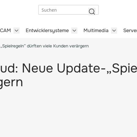
Suchen
/CAM
Entwicklersysteme
Multimedia
Serve
steme category
menu for Büro-Software category
Show submenu for CAD/CAM category
Show submenu for Entwick
Show subm
Spielregeln” dürften viele Kunden verärgern
ud: Neue Update-„Spie
gern