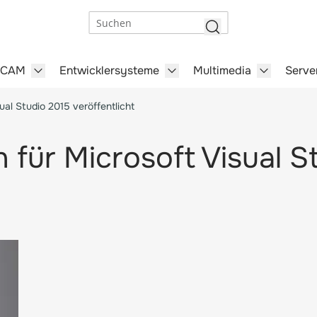
Suchen
/CAM
Entwicklersysteme
Multimedia
Serve
steme category
menu for Büro-Software category
Show submenu for CAD/CAM category
Show submenu for Entwick
Show subm
ual Studio 2015 veröffentlicht
 für Microsoft Visual S