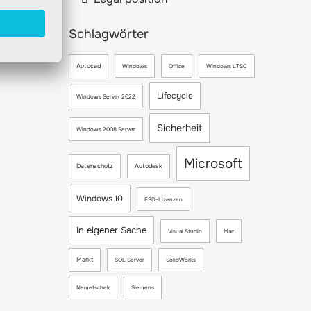
Schlagwörter
Autocad
Windows
Office
Windows LTSC
Lifecycle
Windows Server 2022
Sicherheit
Windows 2008 Server
Microsoft
Datenschutz
Autodesk
Windows 10
ESD-Lizenzen
In eigener Sache
Visual Studio
Mac
Markt
SQL Server
SolidWorks
Nemetschek
Siemens