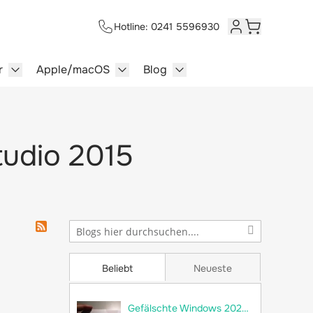
Hotline: 0241 5596930
Kundenkonto
Warenkorb
r
Apple/macOS
Blog
lersysteme category
enu for Multimedia category
Show submenu for Server category
Show submenu for Apple/macOS ca
Show submenu for Blog c
tudio 2015
Beliebt
Neueste
Gefälschte Windows 2022 Server im Umlauf