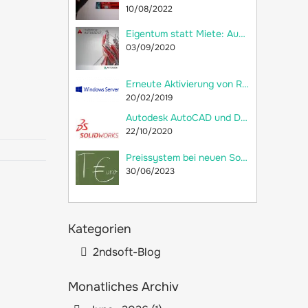
10/08/2022
Eigentum statt Miete: Autodesk AutoCAD LT 2018 jetzt als Dauerlizenz bei 2ndsoft kaufen!
03/09/2020
Erneute Aktivierung von RDS-CALs und Neuerstellung der Remotedesktop-Lizenzdatenbank
20/02/2019
Autodesk AutoCAD und Dassault Systèmes SolidWorks: Welche Unterschiede gibt es?
22/10/2020
Preissystem bei neuen SolidWorks-Lizenzen: versteckte Preiserhöhung
30/06/2023
Kategorien
2ndsoft-Blog
Monatliches Archiv