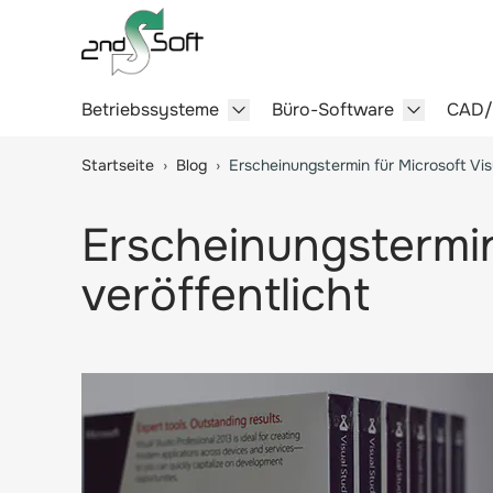
Betriebssysteme
Büro-Software
CAD
Show submenu for Betriebssy
Show sub
Springe zum Hauptinhalt
Startseite
›
Blog
›
Erscheinungstermin für Microsoft Vis
Erscheinungstermin
veröffentlicht