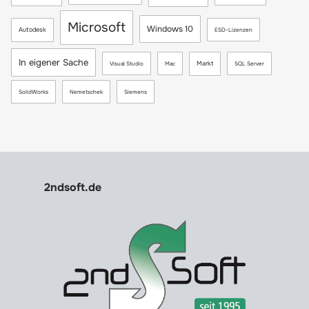
Microsoft
Windows 10
Autodesk
ESD-Lizenzen
In eigener Sache
Markt
Visual Studio
Mac
SQL Server
SolidWorks
Nemetschek
Siemens
2ndsoft.de