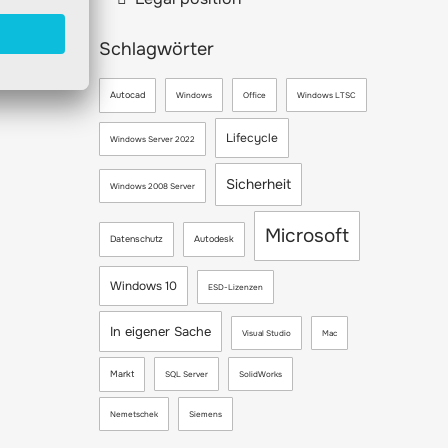
Schlagwörter
Autocad
Windows
Office
Windows LTSC
Lifecycle
Windows Server 2022
Sicherheit
Windows 2008 Server
Microsoft
Datenschutz
Autodesk
Windows 10
ESD-Lizenzen
In eigener Sache
Visual Studio
Mac
Markt
SQL Server
SolidWorks
Nemetschek
Siemens