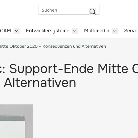
Suchen
/CAM
Entwicklersysteme
Multimedia
Serve
steme category
menu for Büro-Software category
Show submenu for CAD/CAM category
Show submenu for Entwick
Show subm
Mitte Oktober 2020 – Konsequenzen und Alternativen
c: Support-Ende Mitte
Alternativen