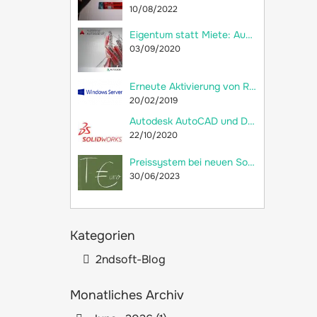
10/08/2022
Eigentum statt Miete: Autodesk AutoCAD LT 2018 jetzt als Dauerlizenz bei 2ndsoft kaufen!
03/09/2020
Erneute Aktivierung von RDS-CALs und Neuerstellung der Remotedesktop-Lizenzdatenbank
20/02/2019
Autodesk AutoCAD und Dassault Systèmes SolidWorks: Welche Unterschiede gibt es?
22/10/2020
Preissystem bei neuen SolidWorks-Lizenzen: versteckte Preiserhöhung
30/06/2023
Kategorien
2ndsoft-Blog
Monatliches Archiv