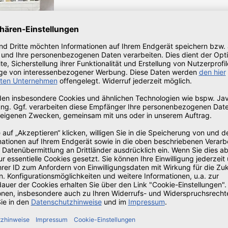
getreten.
le
,
Microsoft
,
Mac
|
Von:
Thomas Schlösser