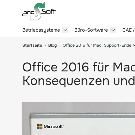
Betriebssysteme
Büro-Software
CAD
Show submenu for Betriebssy
Show sub
Springe zum Hauptinhalt
Startseite
›
Blog
›
Office 2016 für Mac: Support-Ende 
Office 2016 für Ma
Konsequenzen und 