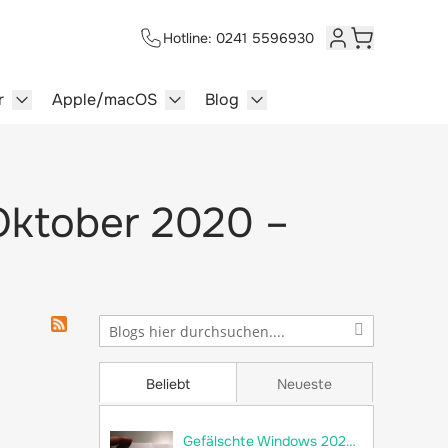
Hotline: 0241 5596930
Kundenkonto
Warenkorb
r
Apple/macOS
Blog
lersysteme category
enu for Multimedia category
Show submenu for Server category
Show submenu for Apple/macOS ca
Show submenu for Blog c
 Oktober 2020 –
Beliebt
Neueste
Gefälschte Windows 2022 Server im Umlauf