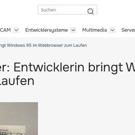
Suchen
/CAM
Entwicklersysteme
Multimedia
Serve
steme category
menu for Büro-Software category
Show submenu for CAD/CAM category
Show submenu for Entwick
Show subm
bringt Windows 95 im Webbrowser zum Laufen
er: Entwicklerin bringt
aufen