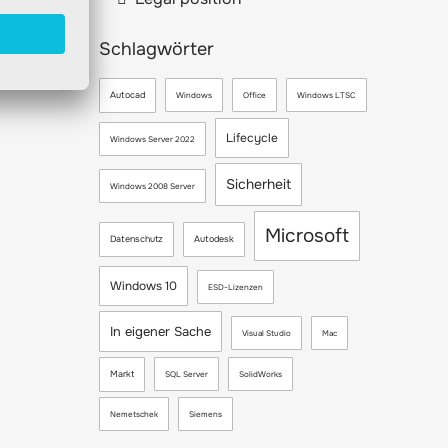
Schlagwörter
Autocad
Windows
Office
Windows LTSC
Lifecycle
Windows Server 2022
Sicherheit
Windows 2008 Server
Microsoft
Datenschutz
Autodesk
Windows 10
ESD-Lizenzen
In eigener Sache
Visual Studio
Mac
Markt
SQL Server
SolidWorks
Nemetschek
Siemens