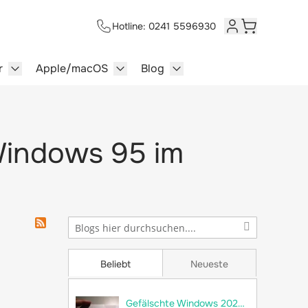
Hotline: 0241 5596930
Kundenkonto
Warenkorb
r
Apple/macOS
Blog
lersysteme category
enu for Multimedia category
Show submenu for Server category
Show submenu for Apple/macOS ca
Show submenu for Blog c
 Windows 95 im
Beliebt
Neueste
Gefälschte Windows 2022 Server im Umlauf