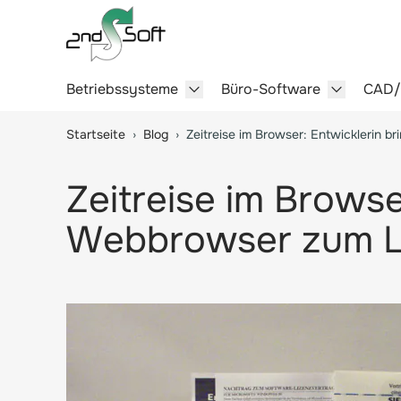
Betriebssysteme
Büro-Software
CAD
Show submenu for Betriebssy
Show sub
Springe zum Hauptinhalt
Startseite
›
Blog
›
Zeitreise im Browser: Entwicklerin 
Zeitreise im Brows
Webbrowser zum L