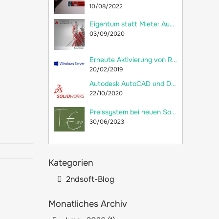
10/08/2022
Eigentum statt Miete: Autodesk AutoCAD LT 2018 jetzt als Dauerlizenz bei 2ndsoft kaufen!
03/09/2020
Erneute Aktivierung von RDS-CALs und Neuerstellung der Remotedesktop-Lizenzdatenbank
20/02/2019
Autodesk AutoCAD und Dassault Systèmes SolidWorks: Welche Unterschiede gibt es?
22/10/2020
Preissystem bei neuen SolidWorks-Lizenzen: versteckte Preiserhöhung
30/06/2023
Kategorien
2ndsoft-Blog
Monatliches Archiv