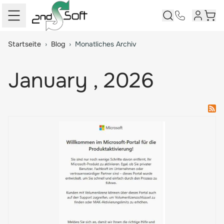
Kundenk
Ware
Springe zum Hauptinhalt
Startseite
›
Blog
›
Monatliches Archiv
January , 2026