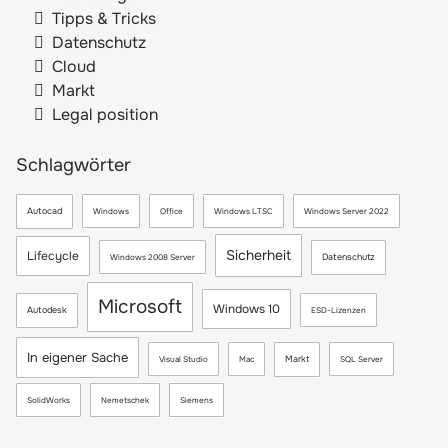
Tipps & Tricks
Datenschutz
Cloud
Markt
Legal position
Schlagwörter
Autocad
Windows
Office
Windows LTSC
Windows Server 2022
Sicherheit
Lifecycle
Datenschutz
Windows 2008 Server
Microsoft
Windows 10
Autodesk
ESD-Lizenzen
In eigener Sache
Markt
Visual Studio
Mac
SQL Server
SolidWorks
Nemetschek
Siemens