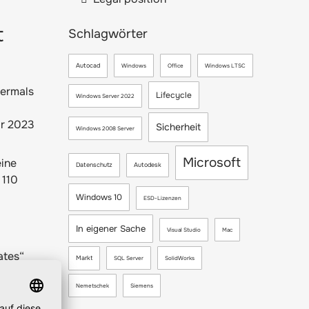
t
Schlagwörter
Autocad
Windows
Office
Windows LTSC
bermals
Lifecycle
Windows Server 2022
ar 2023
Sicherheit
Windows 2008 Server
Microsoft
ine
Datenschutz
Autodesk
 110
Windows 10
ESD-Lizenzen
In eigener Sache
Visual Studio
Mac
ates“
Markt
SQL Server
SolidWorks
en
ei hat
Nemetschek
Siemens
Preis zu