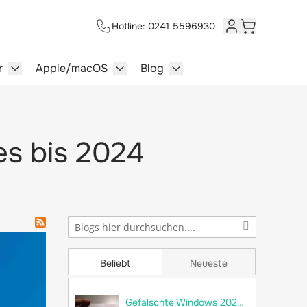
Hotline: 0241 5596930
Kundenkonto
Warenkorb
r
Apple/macOS
Blog
lersysteme category
enu for Multimedia category
Show submenu for Server category
Show submenu for Apple/macOS ca
Show submenu for Blog c
s bis 2024
Beliebt
Neueste
Gefälschte Windows 2022 Server im Umlauf