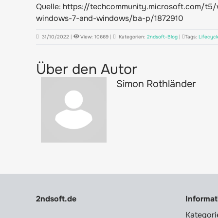
Quelle:
https://techcommunity.microsoft.com/t5/
windows-7-and-windows/ba-p/1872910
31/10/2022
|
View: 10669
|
Kategorien:
2ndsoft-Blog
|
Tags:
Lifecycl
Über den Autor
Simon Rothländer
2ndsoft.de
Informa
Kategori