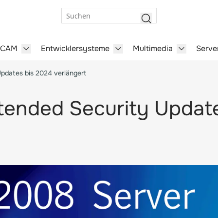
Suchen
/CAM
Entwicklersysteme
Multimedia
Serve
steme category
menu for Büro-Software category
Show submenu for CAD/CAM category
Show submenu for Entwick
Show subm
pdates bis 2024 verlängert
ended Security Update