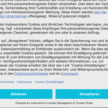
dem weiteren Jahr verdoppelt. Für das letzte Jahr des erwe
 fällig. Microsoft bietet den zahlenden Kunden im Gegenzug
men des ’Patch-Days’ und sogenannte ’Out-of-Band-Updates
ende Betriebssysteme verfügbar:
r 2008 SP2
ems and Windows Server 2008 SP2 for Embedded Systems