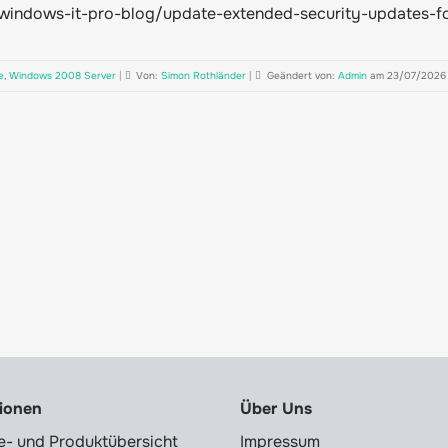
windows-it-pro-blog/update-extended-security-updates-f
e
,
Windows 2008 Server
|
Von:
Simon Rothländer
|
Geändert von:
Admin
am 23/07/2026
tionen
Über Uns
e- und Produktübersicht
Impressum