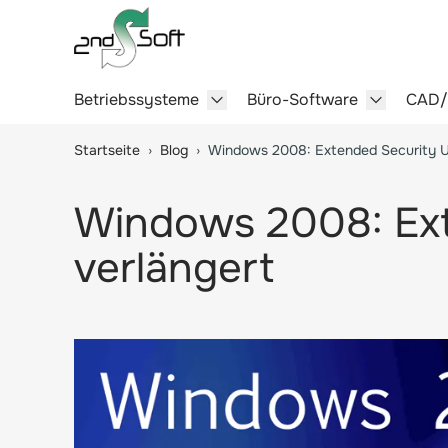
Betriebssysteme
Büro-Software
CAD
Show submenu for Betriebssy
Show sub
Springe zum Hauptinhalt
Startseite
›
Blog
›
Windows 2008: Extended Security U
Windows 2008: Ext
verlängert