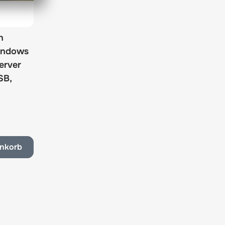
n
Windows
erver
SB,
enkorb