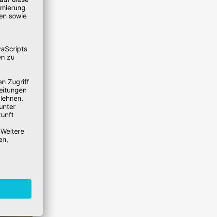
iterten
’ außer