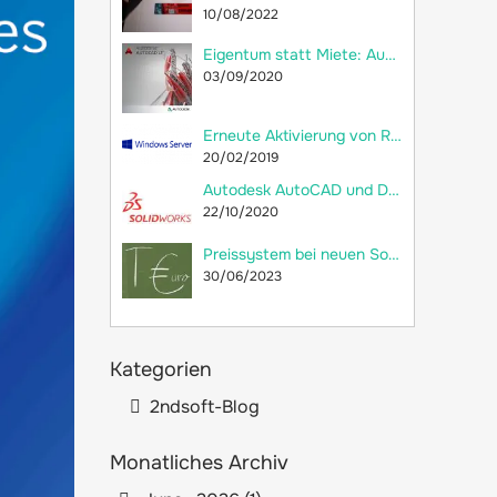
10/08/2022
Eigentum statt Miete: Autodesk AutoCAD LT 2018 jetzt als Dauerlizenz bei 2ndsoft kaufen!
03/09/2020
Erneute Aktivierung von RDS-CALs und Neuerstellung der Remotedesktop-Lizenzdatenbank
20/02/2019
Autodesk AutoCAD und Dassault Systèmes SolidWorks: Welche Unterschiede gibt es?
22/10/2020
Preissystem bei neuen SolidWorks-Lizenzen: versteckte Preiserhöhung
30/06/2023
Kategorien
2ndsoft-Blog
Monatliches Archiv