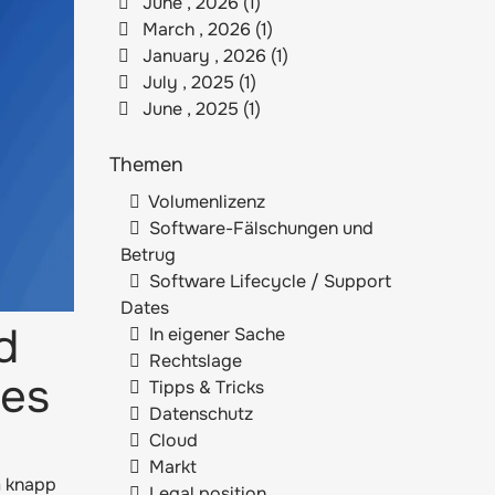
June , 2026 (1)
March , 2026 (1)
January , 2026 (1)
July , 2025 (1)
June , 2025 (1)
Themen
Volumenlizenz
Software-Fälschungen und
Betrug
Software Lifecycle / Support
Dates
d
In eigener Sache
Rechtslage
res
Tipps & Tricks
Datenschutz
Cloud
Markt
m knapp
Legal position