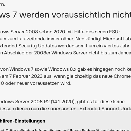
rn.
s 7 werden voraussichtlich nich
ows Server 2008 schon 2020 mit Hilfe des neuen ESU-
tum zum Laufzeitende immer näher. Nun kündigt Microsoft a
Extended Security Updates werden somit um ein viertes Jahr
 den Abschied der 2008er Windows Server nicht bis zum Janu
 von Windows 7 sowie Windows 8.x gab es hingegen noch ke
ch am 7 Februar 2023 aus, wenn gleichzeitig das neue Chrome
10 oder neuer voraussetzen wird.
ows Server 2008 R2 (14.1.2020), gibt es für diese keine
dessen dienen nun die sogenannten „Extended Support Upd
rhin aufrecht zu erhalten. Dazu können ESU-Lizenzen erworb
anuar 2023 weiterhin Sicherheitsupdates zu erhalten. Hierb
behalten, die Preise im Laufe der Zeit anzuheben. So lag der 