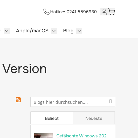
Hotline: 0241 5596930
Kundenkonto
Warenkorb
r
Apple/macOS
Blog
lersysteme category
enu for Multimedia category
Show submenu for Server category
Show submenu for Apple/macOS ca
Show submenu for Blog c
e Version
Beliebt
Neueste
Gefälschte Windows 2022 Server im Umlauf