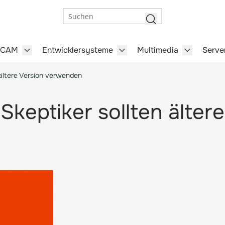
Suchen
/CAM
Entwicklersysteme
Multimedia
Serve
steme category
menu for Büro-Software category
Show submenu for CAD/CAM category
Show submenu for Entwick
Show subm
 ältere Version verwenden
Skeptiker sollten älter