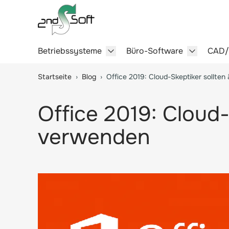
Betriebssysteme
Büro-Software
CAD
Show submenu for Betriebssy
Show sub
Springe zum Hauptinhalt
Startseite
›
Blog
›
Office 2019: Cloud-Skeptiker sollten
Office 2019: Cloud-
verwenden