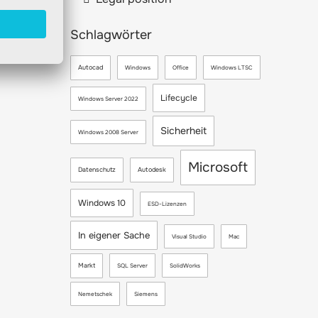
Schlagwörter
Autocad
Windows
Office
Windows LTSC
Lifecycle
Windows Server 2022
Sicherheit
Windows 2008 Server
Microsoft
Datenschutz
Autodesk
Windows 10
ESD-Lizenzen
In eigener Sache
Visual Studio
Mac
Markt
SQL Server
SolidWorks
Nemetschek
Siemens