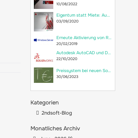
10/08/2022
Eigentum statt Miete: Autodesk AutoCAD LT 2018 jetzt als Dauerlizenz bei 2ndsoft kaufen!
03/09/2020
Erneute Aktivierung von RDS-CALs und Neuerstellung der Remotedesktop-Lizenzdatenbank
20/02/2019
Autodesk AutoCAD und Dassault Systèmes SolidWorks: Welche Unterschiede gibt es?
22/10/2020
Preissystem bei neuen SolidWorks-Lizenzen: versteckte Preiserhöhung
30/06/2023
Kategorien
2ndsoft-Blog
Monatliches Archiv